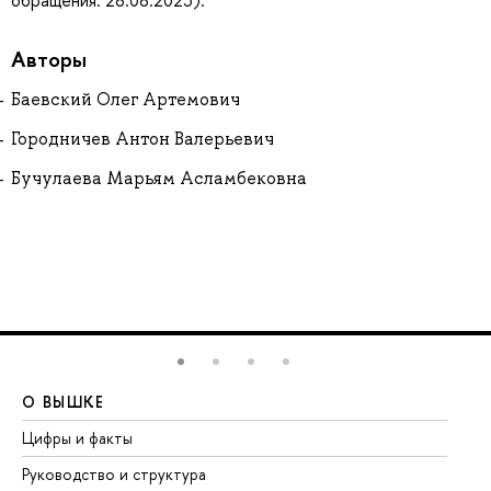
обращения: 28.08.2023).
Авторы
Баевский Олег Артемович
Городничев Антон Валерьевич
Бучулаева Марьям Асламбековна
О ВЫШКЕ
О
Цифры и факты
Ли
Руководство и структура
До