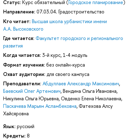
Статус:
Курс обязательный (
Городское планирование
)
Направление:
07.03.04. Градостроительство
Кто читает:
Высшая школа урбанистики имени
А.А. Высоковского
Где читается:
Факультет городского и регионального
развития
Когда читается:
3-й курс, 1-4 модуль
Формат изучения:
без онлайн-курса
Охват аудитории:
для своего кампуса
Преподаватели:
Абдуллаев Александр Максимович
,
Баевский Олег Артемович
,
Вендина Ольга Ивановна
,
Никулина Ольга Юрьевна
,
Овденко Елена Николаевна
,
Паскачева Марьям Асламбековна
,
Фатехова Алсу
Хайсяровна
Язык:
русский
Кредиты:
8