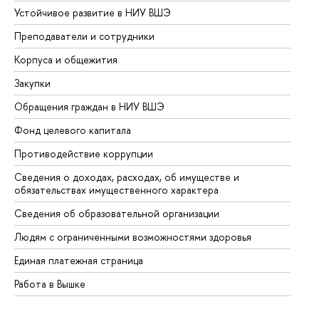
Устойчивое развитие в НИУ ВШЭ
Ол
Преподаватели и сотрудники
Пр
Корпуса и общежития
Вы
Закупки
Пр
Обращения граждан в НИУ ВШЭ
Ас
Фонд целевого капитала
До
Противодействие коррупции
Це
Сведения о доходах, расходах, об имуществе и
Би
обязательствах имущественного характера
Об
Сведения об образовательной организации
Об
Людям с ограниченными возможностями здоровья
Единая платежная страница
Работа в Вышке