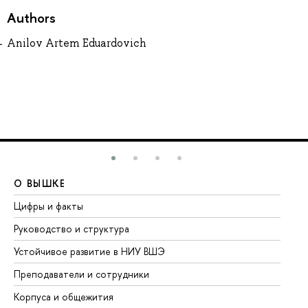
Authors
Anilov Artem Eduardovich
О ВЫШКЕ
О
Цифры и факты
Ли
Руководство и структура
До
Устойчивое развитие в НИУ ВШЭ
Ол
Преподаватели и сотрудники
Пр
Корпуса и общежития
Вы