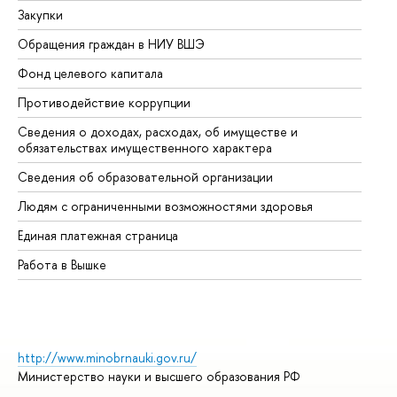
Закупки
Пр
Обращения граждан в НИУ ВШЭ
Ас
Фонд целевого капитала
До
Противодействие коррупции
Це
Сведения о доходах, расходах, об имуществе и
Би
обязательствах имущественного характера
Об
Сведения об образовательной организации
Об
Людям с ограниченными возможностями здоровья
Единая платежная страница
Работа в Вышке
http://www.minobrnauki.gov.ru/
Министерство науки и высшего образования РФ