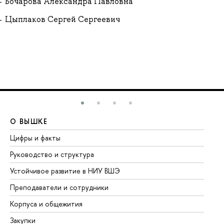
Бочарова Александра Павловна
Цыплаков Сергей Сергеевич
О ВЫШКЕ
О
Цифры и факты
Ли
Руководство и структура
До
Устойчивое развитие в НИУ ВШЭ
Ол
Преподаватели и сотрудники
Пр
Корпуса и общежития
Вы
Закупки
Пр