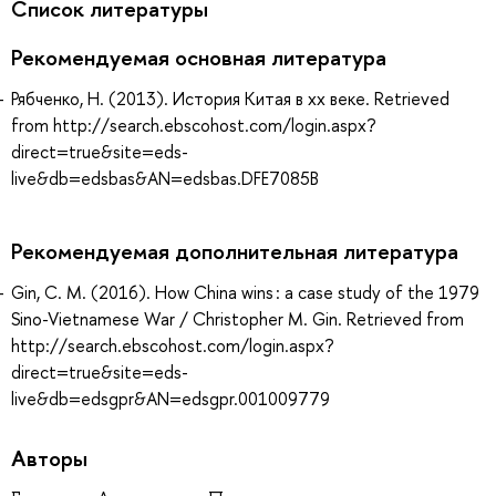
Список литературы
Рекомендуемая основная литература
Рябченко, Н. (2013). История Китая в xx веке. Retrieved
from http://search.ebscohost.com/login.aspx?
direct=true&site=eds-
live&db=edsbas&AN=edsbas.DFE7085B
Рекомендуемая дополнительная литература
Gin, C. M. (2016). How China wins : a case study of the 1979
Sino-Vietnamese War / Christopher M. Gin. Retrieved from
http://search.ebscohost.com/login.aspx?
direct=true&site=eds-
live&db=edsgpr&AN=edsgpr.001009779
Авторы