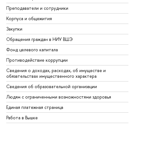
Преподаватели и сотрудники
Пр
Корпуса и общежития
Вы
Закупки
Пр
Обращения граждан в НИУ ВШЭ
Ас
Фонд целевого капитала
До
Противодействие коррупции
Це
Сведения о доходах, расходах, об имуществе и
Би
обязательствах имущественного характера
Об
Сведения об образовательной организации
Об
Людям с ограниченными возможностями здоровья
Единая платежная страница
Работа в Вышке