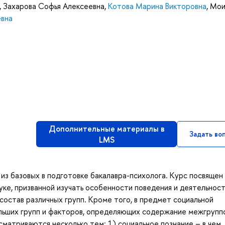
,
Захарова Софья Алексеевна
,
Котова Марина Викторовна
,
Мои
евна
Дополнительные материалы в
Задать во
LMS
из базовых в подготовке бакалавра-психолога. Курс посвящен
уке, призванной изучать особенности поведения и деятельнос
состав различных групп. Кроме того, в предмет социальной
ольших групп и факторов, определяющих содержание межгрупп
сматриваются несколько тем: 1) социальное познание – в чем