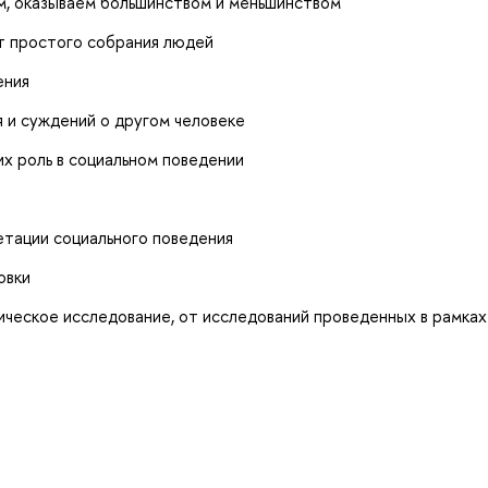
м, оказываем большинством и меньшинством
от простого собрания людей
ения
 и суждений о другом человеке
х роль в социальном поведении
етации социального поведения
овки
ическое исследование, от исследований проведенных в рамках