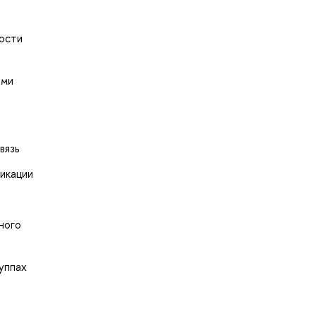
ности
ыми
вязь
икации
ного
уппах