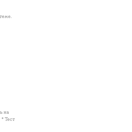
теме.
ь на
* Тест