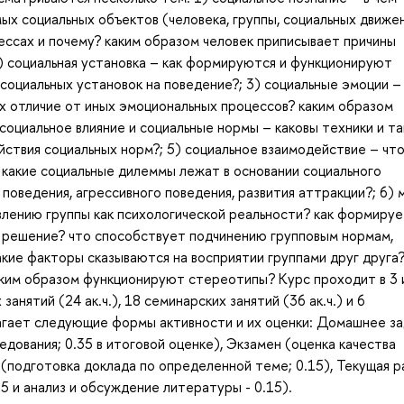
мых социальных объектов (человека, группы, социальных движе
цессах и почему? каким образом человек приписывает причины
2) социальная установка – как формируются и функционируют
 социальных установок на поведение?; 3) социальные эмоции –
их отличие от иных эмоциональных процессов? каким образом
социальное влияние и социальные нормы – каковы техники и та
йствия социальных норм?; 5) социальное взаимодействие – чт
какие социальные дилеммы лежат в основании социального
поведения, агрессивного поведения, развития аттракции?; 6) 
лению группы как психологической реальности? как формируе
т решение? что способствует подчинению групповым нормам,
кие факторы сказываются на восприятии группами друг друга?
ким образом функционируют стереотипы? Курс проходит в 3 
анятий (24 ак.ч.), 18 семинарских занятий (36 ак.ч.) и 6
олагает следующие формы активности и их оценки: Домашнее з
дования; 0.35 в итоговой оценке), Экзамен (оценка качества
 (подготовка доклада по определенной теме; 0.15), Текущая 
15 и анализ и обсуждение литературы - 0.15).