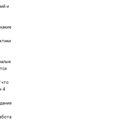
ний и
 какие
ктики
о
малые
тся
 что
и 4
адание
работа