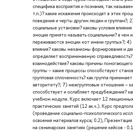
специфика восприятия и познания, так называе
т.п.)? какие искажения происходят в этих про
поведения и черты другим людям и группам?; 
социальные установки? каковы условия влияния
эмоции принято называть социальными? в чем 
переживаются эмоции «от имени группы»?; 4) 
влияния? каковы механизмы формирования и де
определяет воспринимаемую справедливость? 
взаимодействия? каковы причины помогающего 
группы – какие процессы способствуют станов
групповая сплоченность? как группа принимае
авторитету?; 7) межгрупповые отношения – ка
способствует и ослабляет предубеждения? ка
учебном модуле. Курс включает 12 лекционных з
практических занятий (12 ак.ч.). Курс предп
(проведение социально-психологического иссле
освоения материалов курса; 0.2), Презентация
на семинарских занятиях (решение кейсов - 0.