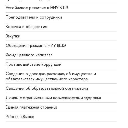
Устойчивое развитие в НИУ ВШЭ
Ол
Преподаватели и сотрудники
Пр
Корпуса и общежития
Вы
Закупки
Пр
Обращения граждан в НИУ ВШЭ
Ас
Фонд целевого капитала
До
Противодействие коррупции
Це
Сведения о доходах, расходах, об имуществе и
Би
обязательствах имущественного характера
Об
Сведения об образовательной организации
Об
Людям с ограниченными возможностями здоровья
Единая платежная страница
Работа в Вышке