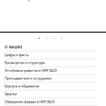
О ВЫШКЕ
О
Цифры и факты
Ли
Руководство и структура
До
Устойчивое развитие в НИУ ВШЭ
Ол
Преподаватели и сотрудники
Пр
Корпуса и общежития
Вы
Закупки
Пр
Обращения граждан в НИУ ВШЭ
Ас