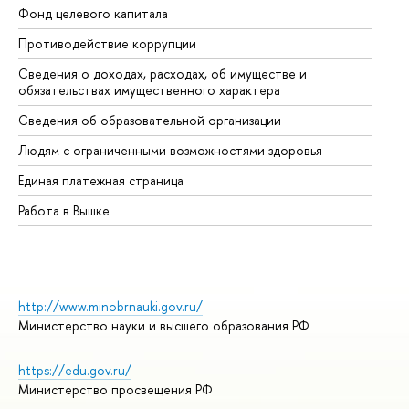
Фонд целевого капитала
До
Противодействие коррупции
Це
Сведения о доходах, расходах, об имуществе и
Би
обязательствах имущественного характера
Об
Сведения об образовательной организации
Об
Людям с ограниченными возможностями здоровья
Единая платежная страница
Работа в Вышке
http://www.minobrnauki.gov.ru/
Министерство науки и высшего образования РФ
https://edu.gov.ru/
Министерство просвещения РФ