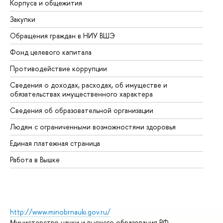
Корпуса и общежития
Вы
Закупки
Пр
Обращения граждан в НИУ ВШЭ
Ас
Фонд целевого капитала
До
Противодействие коррупции
Це
Сведения о доходах, расходах, об имуществе и
Би
обязательствах имущественного характера
Об
Сведения об образовательной организации
Об
Людям с ограниченными возможностями здоровья
Единая платежная страница
Работа в Вышке
http://www.minobrnauki.gov.ru/
Министерство науки и высшего образования РФ