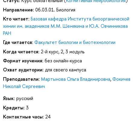
Статус:
Курс обязательный (
Когнитивная нейробиология
)
Направление:
06.03.01. Биология
Кто читает:
Базовая кафедра Института биоорганической
химии им. академиков М.М. Шемякина и Ю.А. Овчинникова
РАН
Где читается:
Факультет биологии и биотехнологии
Когда читается:
2-й курс, 2, 3 модуль
Формат изучения:
без онлайн-курса
Охват аудитории:
для своего кампуса
Преподаватели:
Мартынова Ольга Владимировна
,
Фокичев
Николай Сергеевич
Язык:
русский
Кредиты:
3
Контактные часы:
24