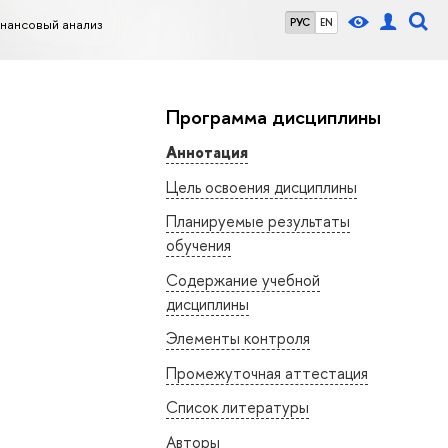
нансовый анализ
РУС
EN
Программа дисциплины
Аннотация
Цель освоения дисциплины
Планируемые результаты
обучения
Содержание учебной
дисциплины
Элементы контроля
Промежуточная аттестация
Список литературы
Авторы