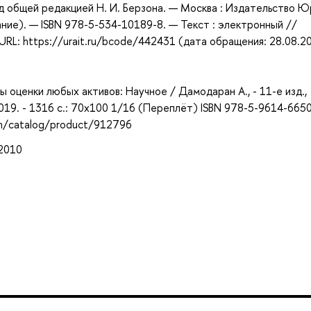
; под общей редакцией Н. И. Берзона. — Москва : Издательство Ю
ние). — ISBN 978-5-534-10189-8. — Текст : электронный //
RL: https://urait.ru/bcode/442431 (дата обращения: 28.08.2
оценки любых активов: Научное / Дамодаран А., - 11-е изд.,
2019. - 1316 с.: 70x100 1/16 (Переплёт) ISBN 978-5-9614-6650
om/catalog/product/912796
 2010