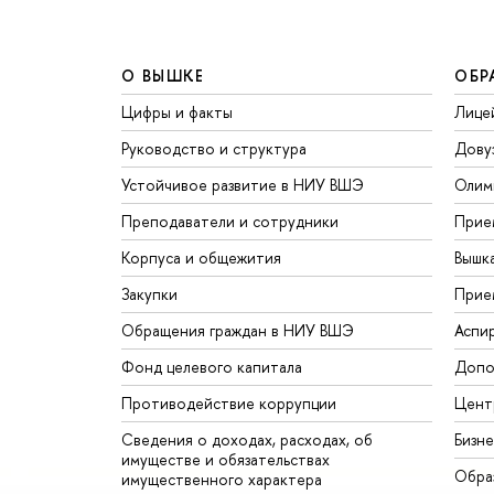
О ВЫШКЕ
ОБР
Цифры и факты
Лице
Руководство и структура
Дову
Устойчивое развитие в НИУ ВШЭ
Олим
Преподаватели и сотрудники
Прие
Корпуса и общежития
Вышк
Закупки
Прие
Обращения граждан в НИУ ВШЭ
Аспи
Фонд целевого капитала
Допо
Противодействие коррупции
Цент
Сведения о доходах, расходах, об
Бизн
имуществе и обязательствах
Обра
имущественного характера