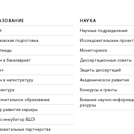
АЗОВАНИЕ
НАУКА
й
Научные подразделения
зовская подготовка
Исследовательские проек
пиады
Мониторинги
м в бакалавриат
Диссертационные советы
а+
Защиты диссертаций
м в магистратуру
Академическое развитие
рантура
Конкурсы и гранты
лнительное образование
Внешние научно-информац
ресурсы
р развития карьеры
ес-инкубатор ВШЭ
зовательные партнерства