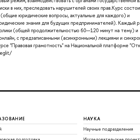
овый режим, взаимодействовать с органами государственной в
иски в них, преследовать нарушителей своих прав.Курс состои
» (общие юридические вопросы, актуальные для каждого) и
ридические знания для будущих предпринимателей). Каждый 
ролики (общей продолжительностью 60—120 минут на тему) и
онлайн, с предзаписанными (асинхронными) лекциями и синхр
урсе "Правовая грамотность" на Национальной платформе "От
eglit/
АЗОВАНИЕ
НАУКА
й
Научные подразделения
зовская подготовка
Исследовательские проек