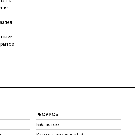
ласти,
т из
раздел
онными
крытое
РЕСУРСЫ
Библиотека
ты
Издательский дом ВШЭ