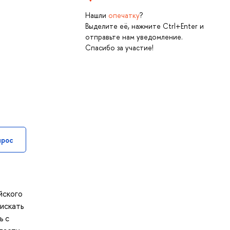
Нашли
опечатку
?
Выделите её, нажмите Ctrl+Enter и
отправьте нам уведомление.
Спасибо за участие!
прос
в
йского
 искать
ь с