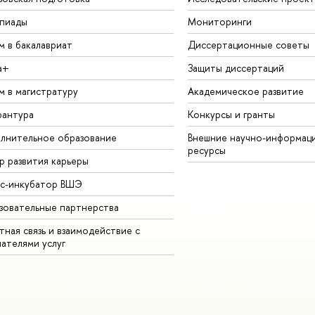
пиады
Мониторинги
м в бакалавриат
Диссертационные советы
а+
Защиты диссертаций
м в магистратуру
Академическое развитие
рантура
Конкурсы и гранты
лнительное образование
Внешние научно-информац
ресурсы
р развития карьеры
ес-инкубатор ВШЭ
зовательные партнерства
ная связь и взаимодействие с
чателями услуг