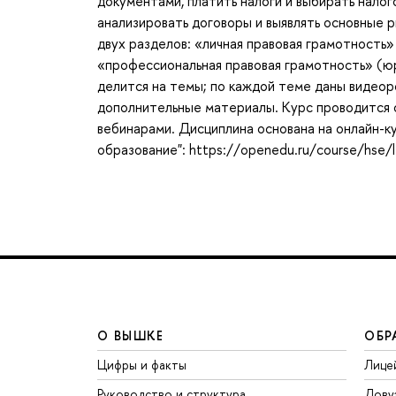
документами, платить налоги и выбирать налог
анализировать договоры и выявлять основные р
двух разделов: «личная правовая грамотность
«профессиональная правовая грамотность» (ю
делится на темы; по каждой теме даны видео
дополнительные материалы. Курс проводится 
вебинарами. Дисциплина основана на онлайн-к
образование": https://openedu.ru/course/hse/l
О ВЫШКЕ
ОБР
Цифры и факты
Лице
Руководство и структура
Дову