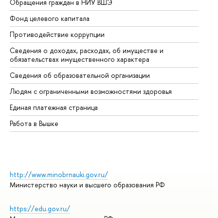
Обращения граждан в НИУ ВШЭ
Ас
Фонд целевого капитала
До
Противодействие коррупции
Це
Сведения о доходах, расходах, об имуществе и
Би
обязательствах имущественного характера
Об
Сведения об образовательной организации
Об
Людям с ограниченными возможностями здоровья
Единая платежная страница
Работа в Вышке
http://www.minobrnauki.gov.ru/
Министерство науки и высшего образования РФ
https://edu.gov.ru/