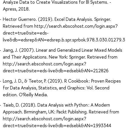
Analyze Data to Create Visualizations for BI Systems. -
Apress, 2018.
Hector Guerrero. (2019). Excel Data Analysis. Springer.
Retrieved from http://search.ebscohost.com/login.aspx?
direct=true&site=eds-
live&db=edsrep&AN=edsrep.b.spr.sprbok.978.3.030.01279.3
Jiang, J. (2007). Linear and Generalized Linear Mixed Models
and Their Applications. New York: Springer. Retrieved from
http://search.ebscohost.com/login.aspx?
direct=true&site=eds-live&db=edsebk&AN=212826
Long, J. D., & Teetor, P. (2019). R Cookbook : Proven Recipes
for Data Analysis, Statistics, and Graphics: Vol. Second
edition. O’Reilly Media.
Taieb, D. (2018). Data Analysis with Python : A Modern
Approach. Birmingham, UK: Packt Publishing. Retrieved from
http://search.ebscohost.com/login.aspx?
direct=true&site=eds-live&db=edsebk&AN=1993344