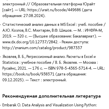
электронный // Образовательная платформа Юрайт
[сайт]. — URL: https://urait.ru/bcode/449686 (дата
обращения: 27.08.2024).
Статистический анализ данных в MS Excel : учеб. пособие /
А.Ю. Козлов, В.С. Мхитарян, В.Ф. Шишов. — М. : ИНФРА-М,
2019. — 320 с. — (Высшее образование: Бакалавриат). —
www.dx.doi.org/10.12737/2842. - Режим доступа:
http://znanium.com/catalog/product/987337
Яковлев, В. Б., Регрессионный анализ. Расчеты в Excel и
Statistica : учебное пособие / В. Б. Яковлев. — Москва :
Русайнс, 2021. — 176 с. — ISBN 978-5-4365-5714-4. — URL:
https://book.ru/book/938371 (дата обращения:
09.12.2025). — Текст : электронный.
Рекомендуемая дополнительная литература
Embarak O. Data Analysis and Visualization Using Python: