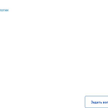
логии
Задать во