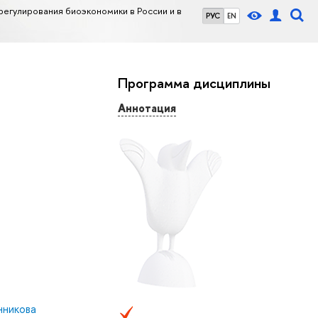
егулирования биоэкономики в России и в
РУС
EN
Программа дисциплины
Аннотация
нникова