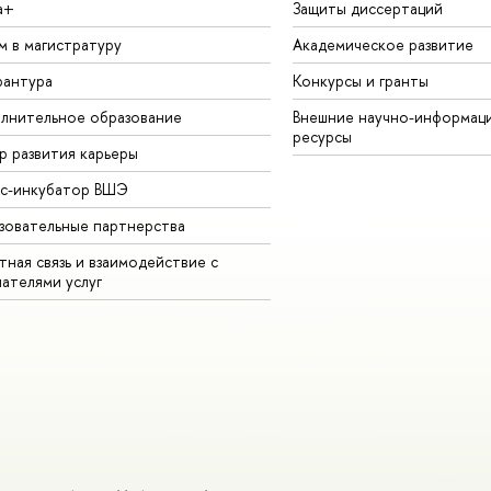
а+
Защиты диссертаций
м в магистратуру
Академическое развитие
рантура
Конкурсы и гранты
лнительное образование
Внешние научно-информац
ресурсы
р развития карьеры
ес-инкубатор ВШЭ
зовательные партнерства
ная связь и взаимодействие с
чателями услуг