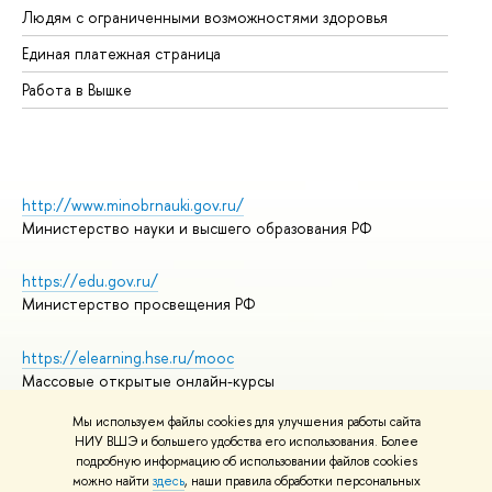
Людям с ограниченными возможностями здоровья
Единая платежная страница
Работа в Вышке
http://www.minobrnauki.gov.ru/
Министерство науки и высшего образования РФ
https://edu.gov.ru/
Министерство просвещения РФ
https://elearning.hse.ru/mooc
Массовые открытые онлайн-курсы
Мы используем файлы cookies для улучшения работы сайта
НИУ ВШЭ и большего удобства его использования. Более
подробную информацию об использовании файлов cookies
© НИУ ВШЭ 1993–2026
Адреса и контакты
можно найти
здесь
, наши правила обработки персональных