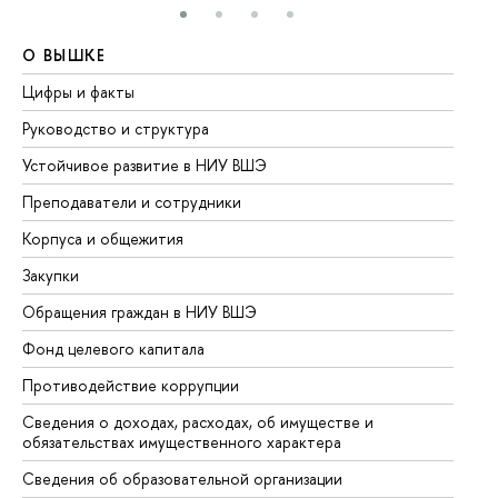
О ВЫШКЕ
О
Цифры и факты
Ли
Руководство и структура
До
Устойчивое развитие в НИУ ВШЭ
Ол
Преподаватели и сотрудники
Пр
Корпуса и общежития
Вы
Закупки
Пр
Обращения граждан в НИУ ВШЭ
Ас
Фонд целевого капитала
До
Противодействие коррупции
Це
Сведения о доходах, расходах, об имуществе и
Би
обязательствах имущественного характера
Об
Сведения об образовательной организации
Об