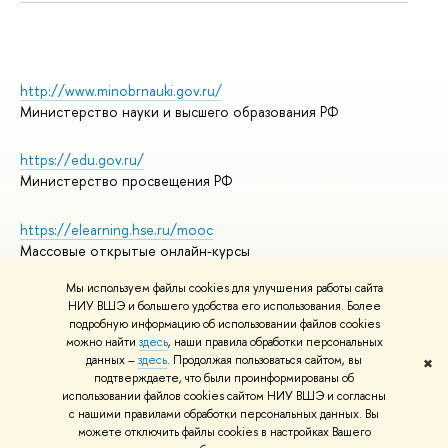
http://www.minobrnauki.gov.ru/
Министерство науки и высшего образования РФ
https://edu.gov.ru/
Министерство просвещения РФ
https://elearning.hse.ru/mooc
Массовые открытые онлайн-курсы
Мы используем файлы cookies для улучшения работы сайта
НИУ ВШЭ и большего удобства его использования. Более
подробную информацию об использовании файлов cookies
© НИУ ВШЭ 1993–2026
Адреса и контакты
можно найти
здесь
, наши правила обработки персональных
Условия использования материалов
данных –
здесь
. Продолжая пользоваться сайтом, вы
✖
подтверждаете, что были проинформированы об
Политика конфиденциальности
использовании файлов cookies сайтом НИУ ВШЭ и согласны
Правила применения рекомендательных технологий в НИУ ВШЭ
с нашими правилами обработки персональных данных. Вы
Карта сайта
можете отключить файлы cookies в настройках Вашего