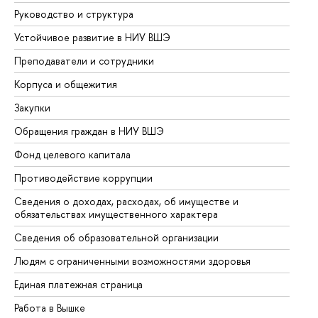
Руководство и структура
До
Устойчивое развитие в НИУ ВШЭ
Ол
Преподаватели и сотрудники
Пр
Корпуса и общежития
Вы
Закупки
Пр
Обращения граждан в НИУ ВШЭ
Ас
Фонд целевого капитала
До
Противодействие коррупции
Це
Сведения о доходах, расходах, об имуществе и
Би
обязательствах имущественного характера
Об
Сведения об образовательной организации
Об
Людям с ограниченными возможностями здоровья
Единая платежная страница
Работа в Вышке