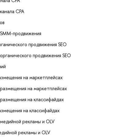
анала CPA
канала CPA
ов
ы SMM-продвижения
рганического продвижения SEO
органического продвижения SEO
ний
азмещения на маркетплейсах
 размещения на маркетплейсах
размещения на классифайдах
азмещения на классифайдах
 медийной рекламы и OLV
едийной рекламы и OLV