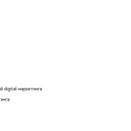
й digital-маркетинга
тинга