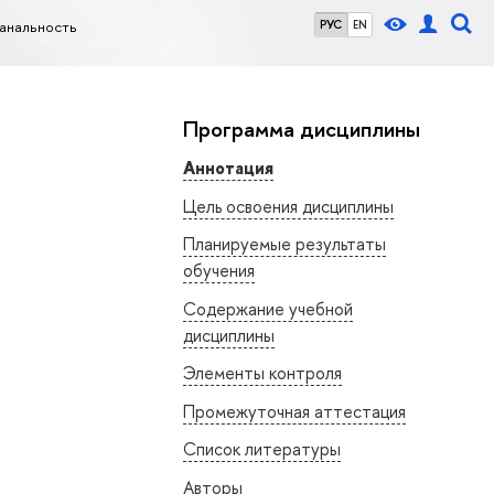
анальность
РУС
EN
Программа дисциплины
Аннотация
Цель освоения дисциплины
Планируемые результаты
обучения
Содержание учебной
дисциплины
Элементы контроля
Промежуточная аттестация
Список литературы
Авторы