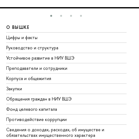
О ВЫШКЕ
О
Цифры и факты
Ли
Руководство и структура
До
Устойчивое развитие в НИУ ВШЭ
Ол
Преподаватели и сотрудники
Пр
Корпуса и общежития
Вы
Закупки
Пр
Обращения граждан в НИУ ВШЭ
Ас
Фонд целевого капитала
До
Противодействие коррупции
Це
Сведения о доходах, расходах, об имуществе и
Би
обязательствах имущественного характера