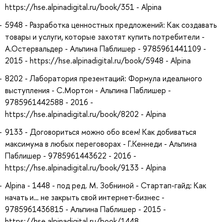
https://hse.alpinadigital.ru/book/351 - Alpina
5948 - Разработка ценностных предложений: Как создавать
товары и услуги, которые захотят купить потребители -
А.Остервальдер - Альпина Паблишер - 9785961441109 -
2015 - https://hse.alpinadigital.ru/book/5948 - Alpina
8202 - Лаборатория презентаций: Формула идеального
выступления - С.Мортон - Альпина Паблишер -
9785961442588 - 2016 -
https://hse.alpinadigital.ru/book/8202 - Alpina
9133 - Договориться можно обо всем! Как добиваться
максимума в любых переговорах - Г.Кеннеди - Альпина
Паблишер - 9785961443622 - 2016 -
https://hse.alpinadigital.ru/book/9133 - Alpina
Alpina - 1448 - под ред. М. Зобниной - Стартап-гайд: Как
начать и… не закрыть свой интернет-бизнес -
9785961436815 - Альпина Паблишер - 2015 -
https://hse.alpinadigital.ru/book/1448