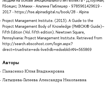
людьми на основе эмоционального интеллекта - Д.Гоулман;
Р.Бояцис; Э.Макки - Альпина Паблишер - 9785961429619 -
2017 - https://hse.alpinadigital.ru/book/28 - Alpina
Project Management Institute. (2013). A Guide to the
Project Management Body of Knowledge (PMBOK® Guide)–
Fifth Edition (Vol. Fifth edition). Newtown Square,
Pennsylvania: Project Management Institute. Retrieved from
http://search.ebscohost.com/login.aspx?
direct=true&site=eds-live&db=edsebk&AN=565869
Авторы
Панасенко Юлия Владимировна
Латышева-Галеева Александра Николаевна