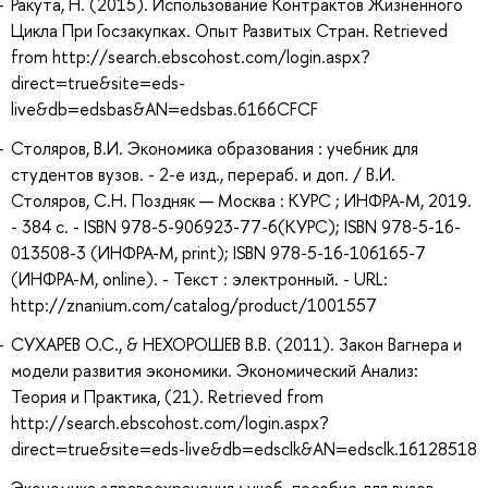
Ракута, Н. (2015). Использование Контрактов Жизненного
Цикла При Госзакупках. Опыт Развитых Стран. Retrieved
from http://search.ebscohost.com/login.aspx?
direct=true&site=eds-
live&db=edsbas&AN=edsbas.6166CFCF
Столяров, В.И. Экономика образования : учебник для
студентов вузов. - 2-е изд., перераб. и доп. / В.И.
Столяров, С.Н. Поздняк — Москва : КУРС ; ИНФРА-М, 2019.
- 384 с. - ISBN 978-5-906923-77-6(КУРС); ISBN 978-5-16-
013508-3 (ИНФРА-М, print); ISBN 978-5-16-106165-7
(ИНФРА-М, online). - Текст : электронный. - URL:
http://znanium.com/catalog/product/1001557
СУХАРЕВ О.С., & НЕХОРОШЕВ В.В. (2011). Закон Вагнера и
модели развития экономики. Экономический Анализ:
Теория и Практика, (21). Retrieved from
http://search.ebscohost.com/login.aspx?
direct=true&site=eds-live&db=edsclk&AN=edsclk.16128518