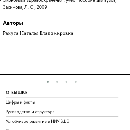
Экономика здравоохранения : учеб. пособие для вузов,
Засимова, Л. С., 2009
Авторы
Ракута Наталья Владимировна
О ВЫШКЕ
О
Цифры и факты
Ли
Руководство и структура
До
Устойчивое развитие в НИУ ВШЭ
Ол