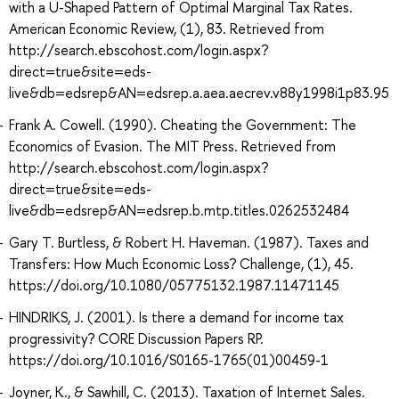
with a U-Shaped Pattern of Optimal Marginal Tax Rates.
American Economic Review, (1), 83. Retrieved from
http://search.ebscohost.com/login.aspx?
direct=true&site=eds-
live&db=edsrep&AN=edsrep.a.aea.aecrev.v88y1998i1p83.95
Frank A. Cowell. (1990). Cheating the Government: The
Economics of Evasion. The MIT Press. Retrieved from
http://search.ebscohost.com/login.aspx?
direct=true&site=eds-
live&db=edsrep&AN=edsrep.b.mtp.titles.0262532484
Gary T. Burtless, & Robert H. Haveman. (1987). Taxes and
Transfers: How Much Economic Loss? Challenge, (1), 45.
https://doi.org/10.1080/05775132.1987.11471145
HINDRIKS, J. (2001). Is there a demand for income tax
progressivity? CORE Discussion Papers RP.
https://doi.org/10.1016/S0165-1765(01)00459-1
Joyner, K., & Sawhill, C. (2013). Taxation of Internet Sales.