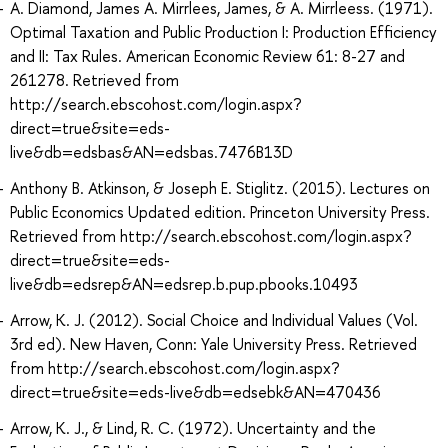
A. Diamond, James A. Mirrlees, James, & A. Mirrleess. (1971).
Optimal Taxation and Public Production I: Production Efficiency
and II: Tax Rules. American Economic Review 61: 8-27 and
261278. Retrieved from
http://search.ebscohost.com/login.aspx?
direct=true&site=eds-
live&db=edsbas&AN=edsbas.7476B13D
Anthony B. Atkinson, & Joseph E. Stiglitz. (2015). Lectures on
Public Economics Updated edition. Princeton University Press.
Retrieved from http://search.ebscohost.com/login.aspx?
direct=true&site=eds-
live&db=edsrep&AN=edsrep.b.pup.pbooks.10493
Arrow, K. J. (2012). Social Choice and Individual Values (Vol.
3rd ed). New Haven, Conn: Yale University Press. Retrieved
from http://search.ebscohost.com/login.aspx?
direct=true&site=eds-live&db=edsebk&AN=470436
Arrow, K. J., & Lind, R. C. (1972). Uncertainty and the