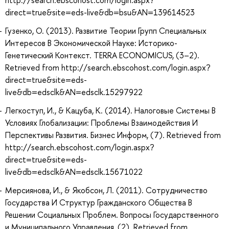
http://search.ebscohost.com/login.aspx?
direct=true&site=eds-live&db=bsu&AN=139614523
Гузенко, О. (2013). Развитие Теории Групп Специальных
Интересов В Экономической Науке: Историко-
Генетический Контекст. TERRA ECONOMICUS, (3–2).
Retrieved from http://search.ebscohost.com/login.aspx?
direct=true&site=eds-
live&db=edsclk&AN=edsclk.15297922
Легкоступ, И., & Кацуба, К. (2014). Налоговые Системы В
Условиях Глобализации: Проблемы Взаимодействия И
Перспективы Развития. Бизнес Информ, (7). Retrieved from
http://search.ebscohost.com/login.aspx?
direct=true&site=eds-
live&db=edsclk&AN=edsclk.15671022
Мерсиянова, И., & Якобсон, Л. (2011). Сотрудничество
Государства И Структур Гражданского Общества В
Решении Социальных Проблем. Вопросы Государственного
и Муниципального Управления, (2). Retrieved from