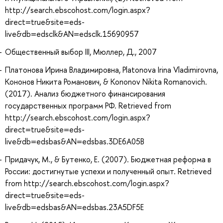
http://search.ebscohost.com/login.aspx?
direct=true&site=eds-
live&db=edsclk&AN=edsclk.15690957
Общественный выбор III, Мюллер, Д., 2007
Платонова Ирина Владимировна, Platonova Irina Vladimirovna,
Кононов Никита Романович, & Kononov Nikita Romanovich.
(2017). Анализ бюджетного финансирования
государственных программ РФ. Retrieved from
http://search.ebscohost.com/login.aspx?
direct=true&site=eds-
live&db=edsbas&AN=edsbas.3DE6A05B
Придачук, М., & Бутенко, Е. (2007). Бюджетная реформа в
России: достигнутые успехи и полученный опыт. Retrieved
from http://search.ebscohost.com/login.aspx?
direct=true&site=eds-
live&db=edsbas&AN=edsbas.23A5DF5E