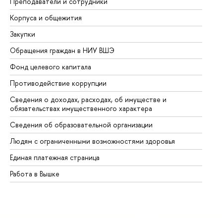
Преподаватели и сотрудники
Пр
Корпуса и общежития
Вы
Закупки
Пр
Обращения граждан в НИУ ВШЭ
Ас
Фонд целевого капитала
До
Противодействие коррупции
Це
Сведения о доходах, расходах, об имуществе и
Би
обязательствах имущественного характера
Об
Сведения об образовательной организации
Об
Людям с ограниченными возможностями здоровья
Единая платежная страница
Работа в Вышке