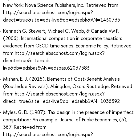
New York: Nova Science Publishers, Inc. Retrieved from
http://search.ebscohost.com/login.aspx?
direct=true&site=eds-live&db=edsebk&AN=1430735
Kenneth G. Stewart, Michael C. Webb, & Canada Vw P.
(2006). International competition in corporate taxation:
evidence from OECD time series. Economic Policy. Retrieved
from http://search.ebscohost.com/login.aspx?
direct=true&site=eds-
live&db=edsbas&AN=edsbas.62037383
Mishan, E. J. (2015). Elements of Cost-Benefit Analysis
(Routledge Revivals). Abingdon, Oxon: Routledge. Retrieved
from http://search.ebscohost.com/login.aspx?
direct=true&site=eds-live&db=edsebk&AN=1036392
Myles, G. D. (1987). Tax design in the presence of imperfect
competition : An example. Journal of Public Economics, (3),
367. Retrieved from
http://search.ebscohost.com/login.aspx?