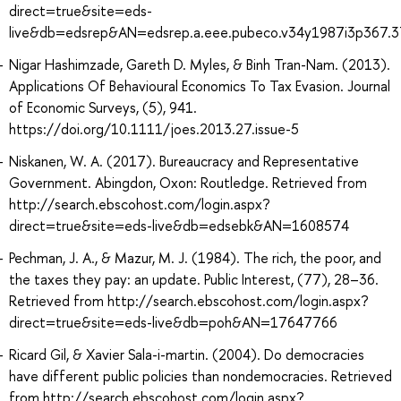
direct=true&site=eds-
live&db=edsrep&AN=edsrep.a.eee.pubeco.v34y1987i3p367.
Nigar Hashimzade, Gareth D. Myles, & Binh Tran-Nam. (2013).
Applications Of Behavioural Economics To Tax Evasion. Journal
of Economic Surveys, (5), 941.
https://doi.org/10.1111/joes.2013.27.issue-5
Niskanen, W. A. (2017). Bureaucracy and Representative
Government. Abingdon, Oxon: Routledge. Retrieved from
http://search.ebscohost.com/login.aspx?
direct=true&site=eds-live&db=edsebk&AN=1608574
Pechman, J. A., & Mazur, M. J. (1984). The rich, the poor, and
the taxes they pay: an update. Public Interest, (77), 28–36.
Retrieved from http://search.ebscohost.com/login.aspx?
direct=true&site=eds-live&db=poh&AN=17647766
Ricard Gil, & Xavier Sala-i-martin. (2004). Do democracies
have different public policies than nondemocracies. Retrieved
from http://search.ebscohost.com/login.aspx?