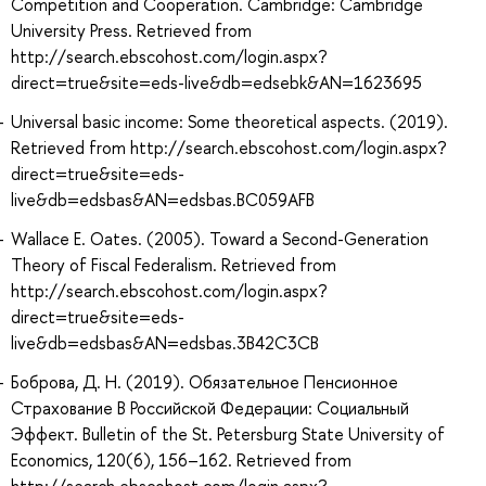
Competition and Cooperation. Cambridge: Cambridge
University Press. Retrieved from
http://search.ebscohost.com/login.aspx?
direct=true&site=eds-live&db=edsebk&AN=1623695
Universal basic income: Some theoretical aspects. (2019).
Retrieved from http://search.ebscohost.com/login.aspx?
direct=true&site=eds-
live&db=edsbas&AN=edsbas.BC059AFB
Wallace E. Oates. (2005). Toward a Second-Generation
Theory of Fiscal Federalism. Retrieved from
http://search.ebscohost.com/login.aspx?
direct=true&site=eds-
live&db=edsbas&AN=edsbas.3B42C3CB
Боброва, Д. Н. (2019). Обязательное Пенсионное
Страхование В Российской Федерации: Социальный
Эффект. Bulletin of the St. Petersburg State University of
Economics, 120(6), 156–162. Retrieved from