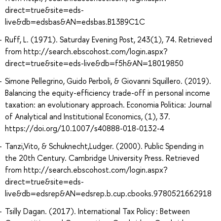
direct=true&site=eds-
live&db=edsbas&AN=edsbas.B13B9C1C
Ruff, L. (1971). Saturday Evening Post, 243(1), 74. Retrieved
from http://search.ebscohost.com/login.aspx?
direct=true&site=eds-live&db=f5h&AN=18019850
Simone Pellegrino, Guido Perboli, & Giovanni Squillero. (2019).
Balancing the equity-efficiency trade-off in personal income
taxation: an evolutionary approach. Economia Politica: Journal
of Analytical and Institutional Economics, (1), 37.
https://doi.org/10.1007/s40888-018-0132-4
Tanzi,Vito, & Schuknecht,Ludger. (2000). Public Spending in
the 20th Century. Cambridge University Press. Retrieved
from http://search.ebscohost.com/login.aspx?
direct=true&site=eds-
live&db=edsrep&AN=edsrep.b.cup.cbooks.9780521662918
Tsilly Dagan. (2017). International Tax Policy : Between