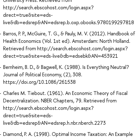
University Press. Retrieved from
http://search.ebscohost.com/login.aspx?
direct=true&site=eds-
live&db=edsrep&AN=edsrep.b.oxp.obooks.9780199297818
Barros, P. P., McGuire, T. G., & Pauly, M. V. (2012). Handbook of
Health Economics (Vol. 1st ed). Amsterdam: North Holland.
Retrieved from http://search.ebscohost.com/login.aspx?
direct=true&site=eds-live&db=edsebk&AN=453921
Bernheim, B. D., & Bagwell, K. (1988). Is Everything Neutral?
Journal of Political Economy, (2), 308.
https://doi.org/10.1086/261538
Charles M. Tiebout. (1961). An Economic Theory of Fiscal
Decentralization. NBER Chapters, 79. Retrieved from
http://search.ebscohost.com/login.aspx?
direct=true&site=eds-
live&db=edsrep&AN=edsrep.h.nbr.nberch.2273
Diamond, P. A. (1998). Optimal Income Taxation: An Example