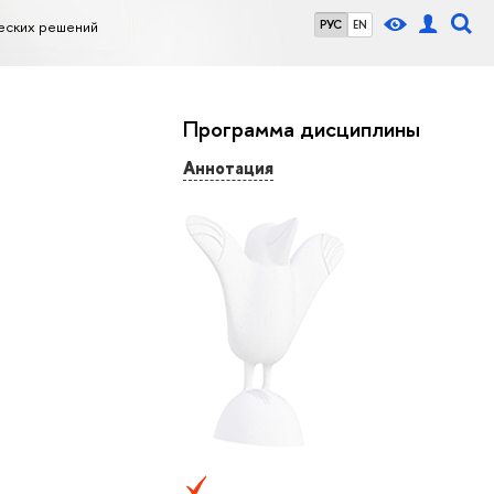
еских решений
РУС
EN
Программа дисциплины
Аннотация