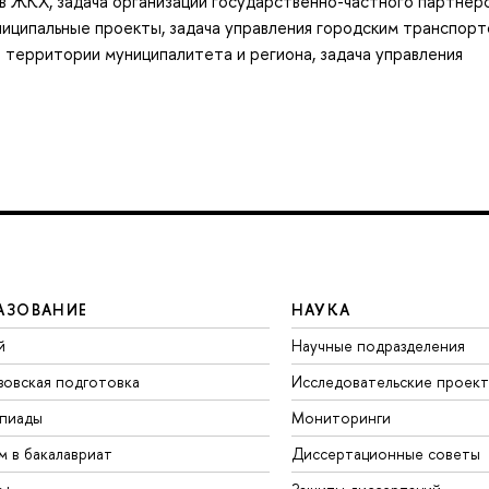
ов ЖКХ, задача организации государственно-частного партнер
иципальные проекты, задача управления городским транспорт
 территории муниципалитета и региона, задача управления
АЗОВАНИЕ
НАУКА
й
Научные подразделения
зовская подготовка
Исследовательские проек
пиады
Мониторинги
м в бакалавриат
Диссертационные советы