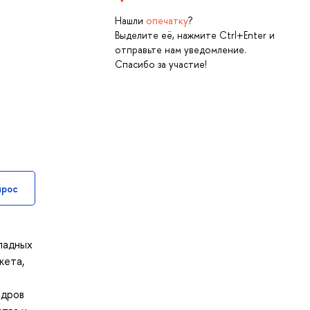
Нашли
опечатку
?
Выделите её, нажмите Ctrl+Enter и
отправьте нам уведомление.
Спасибо за участие!
прос
ладных
жета,
адров