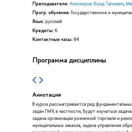
Преподаватели:
Алескеров Фуад Тагиевич
,
Мя
Прогр. обучения:
Государственное и муниципа
Язык:
русский
Кредиты:
6
Контактные часы:
84
Программа дисциплины
Аннотация
В курсе рассматривается ряд фундаментальных
задач ГМУ, в частности, будут изучаться зада
задача организации розничной торговли и рекл
муниципальных заказов, задача управления обр