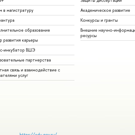
а+
Защиты диссертаций
м в магистратуру
Академическое развитие
рантура
Конкурсы и гранты
лнительное образование
Внешние научно-информац
ресурсы
р развития карьеры
ес-инкубатор ВШЭ
зовательные партнерства
ная связь и взаимодействие с
чателями услуг
https://edu.gov.ru/