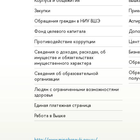
Корпуса и общежития
Вышк
Закупки
Прие
Обращения граждан в НИУ ВШЭ
Аспи
Фонд целевого капитала
Допо
Противодействие коррупции
Цент
Сведения о доходах, расходах, об
Бизн
имуществе и обязательствах
Обра
имущественного характера
Обрат
Сведения об образовательной
полу
организации
Людям с ограниченными возможностями
здоровья
Единая платежная страница
Работа в Вышке
http://www.minobrnauki.gov.ru/