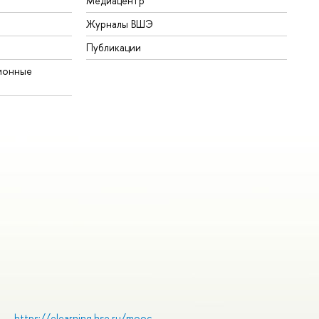
Медиацентр
Журналы ВШЭ
Публикации
ионные
https://elearning.hse.ru/mooc