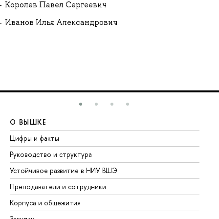
Королев Павел Сергеевич
Иванов Илья Александрович
О ВЫШКЕ
О
Цифры и факты
Ли
Руководство и структура
До
Устойчивое развитие в НИУ ВШЭ
Ол
Преподаватели и сотрудники
Пр
Корпуса и общежития
Вы
Закупки
Пр