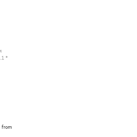
и
.1 *
d from