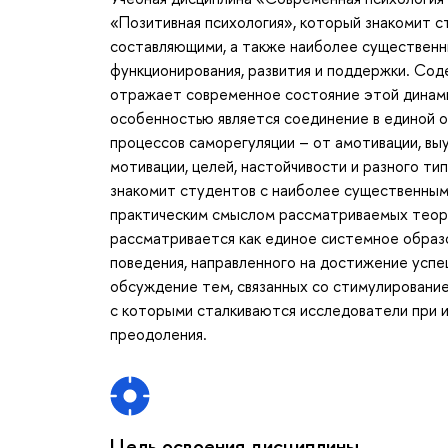
«Позитивная психология», который знакомит с
составляющими, а также наиболее существен
функционирования, развития и поддержки. Сод
отражает современное состояние этой динами
особенностью является соединение в единой 
процессов саморегуляции – от амотивации, вы
мотивации, целей, настойчивости и разного т
знакомит студентов с наиболее существенным
практическим смыслом рассматриваемых теорий
рассматривается как единое системное образ
поведения, направленного на достижение успе
обсуждение тем, связанных со стимулирование
с которыми сталкиваются исследователи при и
преодоления.
Цель освоения дисциплины