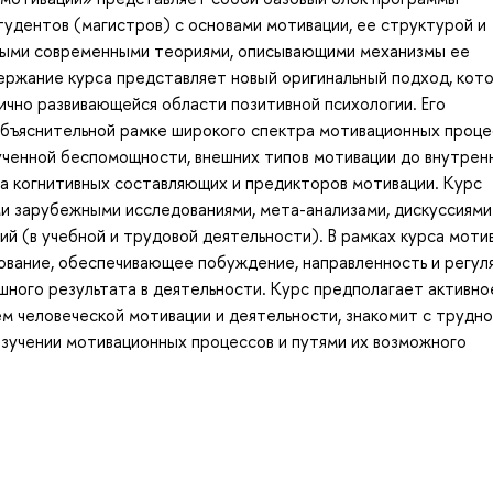
тудентов (магистров) с основами мотивации, ее структурой и
ными современными теориями, описывающими механизмы ее
ержание курса представляет новый оригинальный подход, кот
чно развивающейся области позитивной психологии. Его
объяснительной рамке широкого спектра мотивационных проце
ученной беспомощности, внешних типов мотивации до внутрен
ипа когнитивных составляющих и предикторов мотивации. Курс
и зарубежными исследованиями, мета-анализами, дискуссиями
 (в учебной и трудовой деятельности). В рамках курса моти
ование, обеспечивающее побуждение, направленность и регул
шного результата в деятельности. Курс предполагает активно
м человеческой мотивации и деятельности, знакомит с трудно
зучении мотивационных процессов и путями их возможного