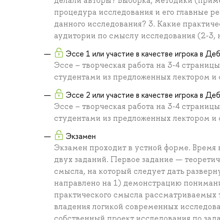
делали авторы? Выборка, методики (прим
процедура исследования и его главные рез
данного исследования? 3. Какие практиче
аудитории по смыслу исследования (2-3,
Эссе 1 или участие в качестве игрока в Де
Эссе – творческая работа на 3-4 страниц
студентами из предложенных лектором и 
Эссе 2 или участие в качестве игрока в Де
Эссе – творческая работа на 3-4 страниц
студентами из предложенных лектором и 
Экзамен
Экзамен проходит в устной форме. Время 
двух заданий. Первое задание — теорети
смысла, на который следует дать разверн
направлено на 1) демонстрацию пониман
практического смысла рассматриваемых т
владения логикой современных исследова
собственный проект исследования по зад