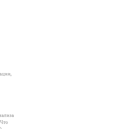
ации,
нализа
 Что