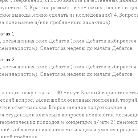
еры утверждений, способ анализа качественных данных
ультаты. 2. Краткое резюме - в чем смысл, основная це
ские выводы можно сделать из исследования? 4. Вопрос
 на понимание и/или проблемного характера)
батах 1
ы, посвященная теме Дебатов (тема Дебатов выбирается
семинаристом). Сдается за неделю до начала Дебатов.
батах 2
ы, посвященная теме Дебатов (тема Дебатов выбирается
семинаристом). Сдается за неделю до начала Дебатов.
на подготовку ответа – 40 минут. Каждый вариант состо
ческий вопрос, касающийся основных положений теорий
утый ответ-рассказ. Второе задание полуоткрытое и
ия студентами ключевых вопросов психологии мотиваци
еоретических подходов и концепций и/ или 2) демонс
ний в области психологии мотивации и умения предлож
анной проблеме.