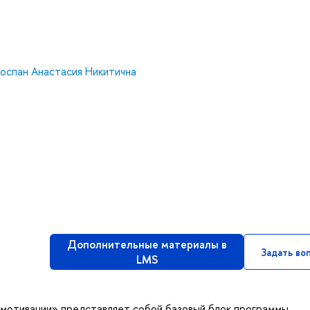
оспан Анастасия Никитична
Дополнительные материалы в
Задать во
LMS
 мотивации» представляет собой базовый блок программы