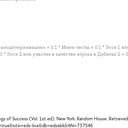
 самодетерминации» + 0.1 * Мини-тесты + 0.1 * Эссе 1 ил
1 * Эссе 2 или участие в качестве игрока в Дебатах 2 + 0
а
ogy of Success (Vol. 1st ed). New York: Random House. Retrieve
ect=true&site=eds-live&db=edsebk&AN=737546