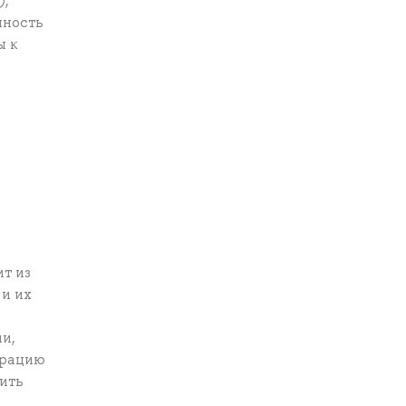
),
нность
ы к
ит из
 и их
и,
трацию
ить