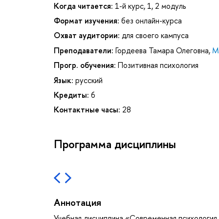
Когда читается:
1-й курс, 1, 2 модуль
Формат изучения:
без онлайн-курса
Охват аудитории:
для своего кампуса
Преподаватели:
Гордеева Тамара Олеговна
,
М
Прогр. обучения:
Позитивная психология
Язык:
русский
Кредиты:
6
Контактные часы:
28
Программа дисциплины
Аннотация
Учебная дисциплина «Современная психология