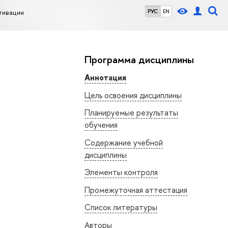
тивации
РУС
EN
Программа дисциплины
Аннотация
Цель освоения дисциплины
Планируемые результаты
обучения
Содержание учебной
дисциплины
Элементы контроля
Промежуточная аттестация
Список литературы
Авторы