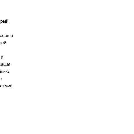
орый
ссов и
ней
 и
вация
яцию
е
стями,