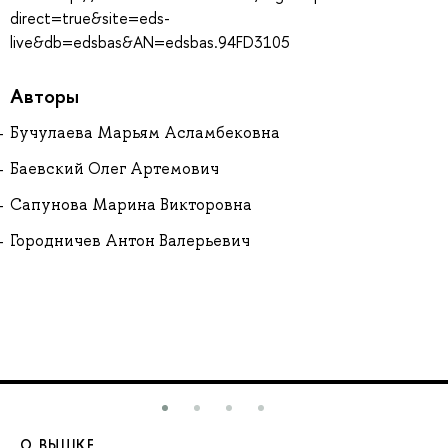
direct=true&site=eds-
live&db=edsbas&AN=edsbas.94FD3105
Авторы
Бучулаева Марьям Асламбековна
Баевский Олег Артемович
Сапунова Марина Викторовна
Городничев Антон Валерьевич
О ВЫШКЕ
О