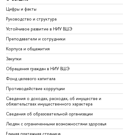
Цифры и факты
Ли
Руководство и структура
До
Устойчивое развитие в НИУ ВШЭ
Ол
Преподаватели и сотрудники
Пр
Корпуса и общежития
Вы
Закупки
Пр
Обращения граждан в НИУ ВШЭ
Ас
Фонд целевого капитала
До
Противодействие коррупции
Це
Сведения о доходах, расходах, об имуществе и
Би
обязательствах имущественного характера
Об
Сведения об образовательной организации
Об
Людям с ограниченными возможностями здоровья
Единая платежная страница