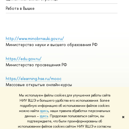
Работа в Вышке
http://www.minobrnauki.gov.ru/
Министерство науки и высшего образования РФ
https://edu.gov.ru/
Министерство просвещения РФ
https://elearning.hse.ru/mooc
Массовые открытые онлайн-курсы
Мы используем файлы cookies для улучшения работы сайта
НИУ ВШЭ и большего удобства его использования. Более
подробную информацию об использовании файлов cookies
© НИУ ВШЭ 1993–2026
Адреса и контакты
можно найти
здесь
, наши правила обработки персональных
Условия использования материалов
данных –
здесь
. Продолжая пользоваться сайтом, вы
✖
подтверждаете, что были проинформированы об
Политика конфиденциальности
использовании файлов cookies сайтом НИУ ВШЭ и согласны