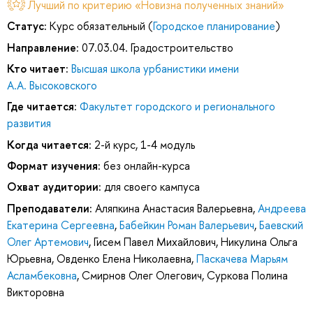
Лучший по критерию «Новизна полученных знаний»
Статус:
Курс обязательный (
Городское планирование
)
Направление:
07.03.04. Градостроительство
Кто читает:
Высшая школа урбанистики имени
А.А. Высоковского
Где читается:
Факультет городского и регионального
развития
Когда читается:
2-й курс, 1-4 модуль
Формат изучения:
без онлайн-курса
Охват аудитории:
для своего кампуса
Преподаватели:
Аляпкина Анастасия Валерьевна
,
Андреева
Екатерина Сергеевна
,
Бабейкин Роман Валерьевич
,
Баевский
Олег Артемович
,
Гисем Павел Михайлович
,
Никулина Ольга
Юрьевна
,
Овденко Елена Николаевна
,
Паскачева Марьям
Асламбековна
,
Смирнов Олег Олегович
,
Суркова Полина
Викторовна