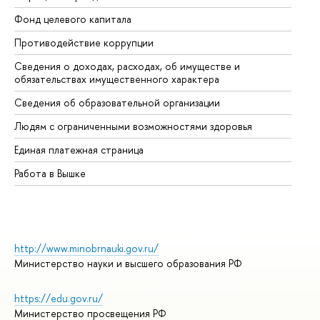
Фонд целевого капитала
До
Противодействие коррупции
Це
Сведения о доходах, расходах, об имуществе и
Би
обязательствах имущественного характера
Об
Сведения об образовательной организации
Об
Людям с ограниченными возможностями здоровья
Единая платежная страница
Работа в Вышке
http://www.minobrnauki.gov.ru/
Министерство науки и высшего образования РФ
https://edu.gov.ru/
Министерство просвещения РФ