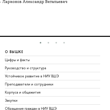
Ларионов Александр Витальевич
О ВЫШКЕ
О
Цифры и факты
Ли
Руководство и структура
До
Устойчивое развитие в НИУ ВШЭ
Ол
Преподаватели и сотрудники
Пр
Корпуса и общежития
Вы
Закупки
Пр
Обращения граждан в НИУ ВШЭ
Ас