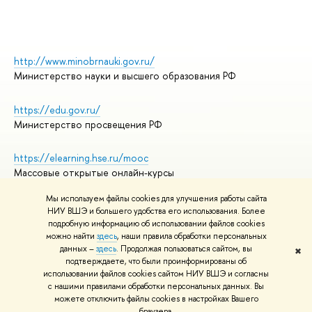
http://www.minobrnauki.gov.ru/
Министерство науки и высшего образования РФ
https://edu.gov.ru/
Министерство просвещения РФ
https://elearning.hse.ru/mooc
Массовые открытые онлайн-курсы
Мы используем файлы cookies для улучшения работы сайта
НИУ ВШЭ и большего удобства его использования. Более
подробную информацию об использовании файлов cookies
© НИУ ВШЭ 1993–2026
Адреса и контакты
можно найти
здесь
, наши правила обработки персональных
Условия использования материалов
данных –
здесь
. Продолжая пользоваться сайтом, вы
✖
подтверждаете, что были проинформированы об
Политика конфиденциальности
использовании файлов cookies сайтом НИУ ВШЭ и согласны
Правила применения рекомендательных технологий в НИУ ВШЭ
с нашими правилами обработки персональных данных. Вы
Карта сайта
можете отключить файлы cookies в настройках Вашего
браузера.