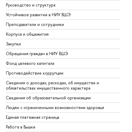
Руководство и структура
До
Устойчивое развитие в НИУ ВШЭ
Ол
Преподаватели и сотрудники
Пр
Корпуса и общежития
Вы
Закупки
Пр
Обращения граждан в НИУ ВШЭ
Ас
Фонд целевого капитала
До
Противодействие коррупции
Це
Сведения о доходах, расходах, об имуществе и
Би
обязательствах имущественного характера
Об
Сведения об образовательной организации
Об
Людям с ограниченными возможностями здоровья
Единая платежная страница
Работа в Вышке