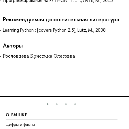
Программирование на PYTHON. Т. 1: ., Лутц, М., 2013
Рекомендуемая дополнительная литература
Learning Python : [covers Python 2.5], Lutz, M., 2008
Авторы
Рословцева Кристина Олеговна
О ВЫШКЕ
О
Цифры и факты
Ли