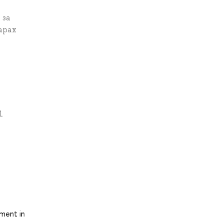
 за
арах
1
nment in