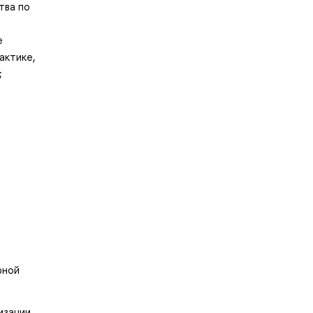
тва по
е
актике,
;
рной
изации