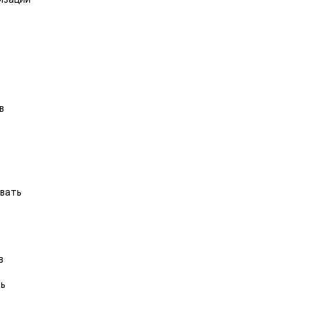
в
вать
в
ь