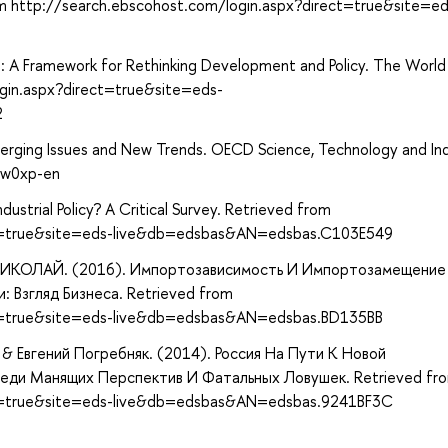
om http://search.ebscohost.com/login.aspx?direct=true&site=ed
s : A Framework for Rethinking Development and Policy. The World
gin.aspx?direct=true&site=eds-
2
Emerging Issues and New Trends. OECD Science, Technology and In
clw0xp-en
ndustrial Policy? A Critical Survey. Retrieved from
ct=true&site=eds-live&db=edsbas&AN=edsbas.C103E549
ОЛАЙ. (2016). Импортозависимость И Импортозамещение
Взгляд Бизнеса. Retrieved from
ct=true&site=eds-live&db=edsbas&AN=edsbas.BD135BB
& Евгений Погребняк. (2014). Россия На Пути К Новой
еди Манящих Перспектив И Фатальных Ловушек. Retrieved fr
ct=true&site=eds-live&db=edsbas&AN=edsbas.9241BF3C