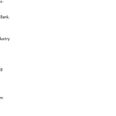
s-
 Bank.
dustry
 В
om