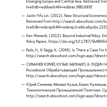
Emerging Europe and Central Asia. Retrieved fr
live&db=edsbas&AN=edsbas.58B1683E
Justin Yifu Lin. (2012). New Structural Economic
Retrieved from http://search.ebscohost.com/lo
live&db=edsrep&AN=edsrep.b.wbk.wbpubs.223
Ken Warwick. (2013). Beyond Industrial Policy: 
Policy Papers. https://doi.org/10.1787/5k4869
Pack, H., & Saggi, K. (2006). Is There a Case for I
http://search.ebscohost.com/login.aspx?dire
СИМАЧЕВ ЮРИЙ, КУЗЫК МИХАИЛ, & ЗУДИН НИК
Российской Обрабатывающей Промышленности: 
http://search.ebscohost.com/login.aspx?dire
Юрий Симачев, Михаил Кузык, Борис Кузнецов, 
Технологической Промышленной Политике: Ср
http://search.ebscohost.com/login.aspx?dire