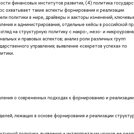
сти финансовых институтов развития, (4) политика государс
рс охватывает такие аспекты формирования и реализации
дели политики в мире, драйверы и aакторы изменений, ключевы
ления и администрирования, отдельные кейсы в российской пр
взгляд на структурную политику с макро-, мезо- и микроуровня
нальных и правовых аспектов; анализ роли различных групп
ударственного управления; выявление «секретов успеха» по
итики.
вления о современных подходах к формированию и реализации
делей, лежащих в основе формирования и реализации структу
ктурной политики, выявления и интерпретации уроков ее реал