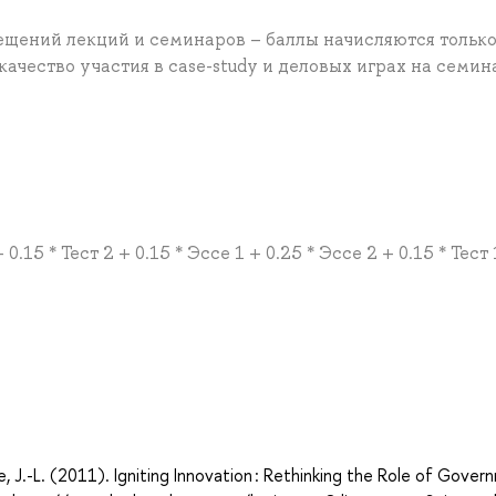
ещений лекций и семинаров – баллы начисляются только
ачество участия в case-study и деловых играх на семин
.15 * Тест 2 + 0.15 * Эссе 1 + 0.25 * Эссе 2 + 0.15 * Тест 
а
ne, J.-L. (2011). Igniting Innovation : Rethinking the Role of Gover