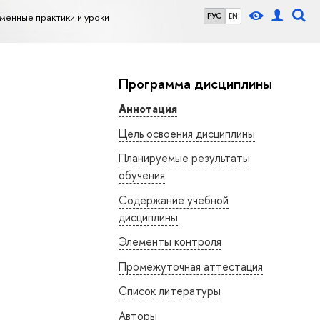
менные практики и уроки
РУС
EN
Программа дисциплины
Аннотация
Цель освоения дисциплины
Планируемые результаты
обучения
Содержание учебной
дисциплины
Элементы контроля
Промежуточная аттестация
Список литературы
Авторы