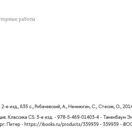
аторные работы
а
е изд., 635 с., Робачевский, А., Немнюгин, С., Стесик, О., 201
ия. Классика CS. 3-е изд. - 978-5-469-01403-4 - Таненбаум 
рг: Питер - https://ibooks.ru/products/339939 - 339939 - iB