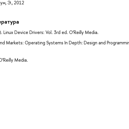
м, Э., 2012
ература
. Linux Device Drivers: Vol. 3rd ed. O’Reilly Media.
and Markets: Operating Systems In Depth: Design and Programmi
 O’Reilly Media.