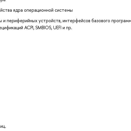
ойства ядра операционной системы
ы и периферийных устройств, интерфейсов базового програм
ификаций ACPI, SMBIOS, UEFI и пр.
иц.