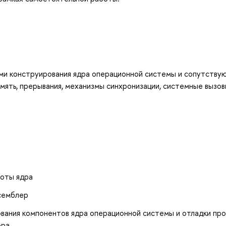
ами конструирования ядра операционной системы и сопутству
память, прерывания, механизмы синхронизации, системные вызов
боты ядра
ссемблер
ования компонентов ядра операционной системы и отладки пр
ора