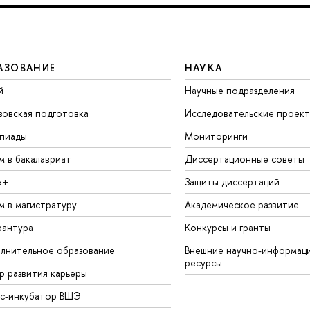
АЗОВАНИЕ
НАУКА
й
Научные подразделения
зовская подготовка
Исследовательские проек
пиады
Мониторинги
м в бакалавриат
Диссертационные советы
а+
Защиты диссертаций
м в магистратуру
Академическое развитие
рантура
Конкурсы и гранты
лнительное образование
Внешние научно-информац
ресурсы
р развития карьеры
ес-инкубатор ВШЭ