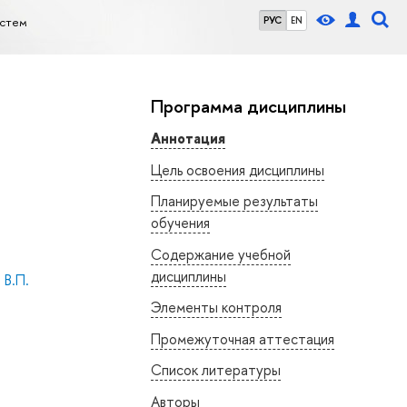
истем
РУС
EN
Программа дисциплины
Аннотация
Цель освоения дисциплины
Планируемые результаты
обучения
Содержание учебной
дисциплины
 В.П.
Элементы контроля
Промежуточная аттестация
Список литературы
Авторы