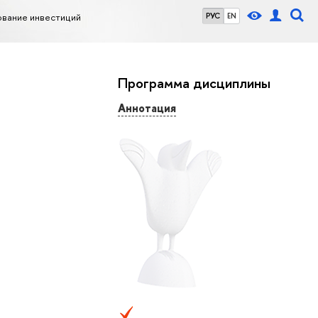
ование инвестиций
РУС
EN
Программа дисциплины
Аннотация