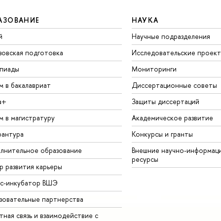
АЗОВАНИЕ
НАУКА
й
Научные подразделения
зовская подготовка
Исследовательские проек
пиады
Мониторинги
м в бакалавриат
Диссертационные советы
а+
Защиты диссертаций
м в магистратуру
Академическое развитие
рантура
Конкурсы и гранты
лнительное образование
Внешние научно-информац
ресурсы
р развития карьеры
ес-инкубатор ВШЭ
зовательные партнерства
ная связь и взаимодействие с