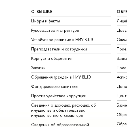
О ВЫШКЕ
ОБР
Цифры и факты
Лице
Руководство и структура
Дову
Устойчивое развитие в НИУ ВШЭ
Олим
Преподаватели и сотрудники
Прие
Корпуса и общежития
Вышк
Закупки
Прие
Обращения граждан в НИУ ВШЭ
Аспи
Фонд целевого капитала
Допо
Противодействие коррупции
Цент
Сведения о доходах, расходах, об
Бизн
имуществе и обязательствах
Обра
имущественного характера
Обрат
Сведения об образовательной