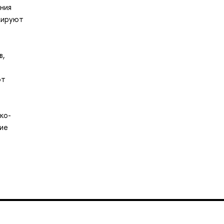
ния
мируют
в,
ют
ко-
ие