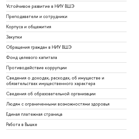
Устойчивое развитие в НИУ ВШЭ
Ол
Преподаватели и сотрудники
Пр
Корпуса и общежития
Вы
Закупки
Пр
Обращения граждан в НИУ ВШЭ
Ас
Фонд целевого капитала
До
Противодействие коррупции
Це
Сведения о доходах, расходах, об имуществе и
Би
обязательствах имущественного характера
Об
Сведения об образовательной организации
Об
Людям с ограниченными возможностями здоровья
Единая платежная страница
Работа в Вышке