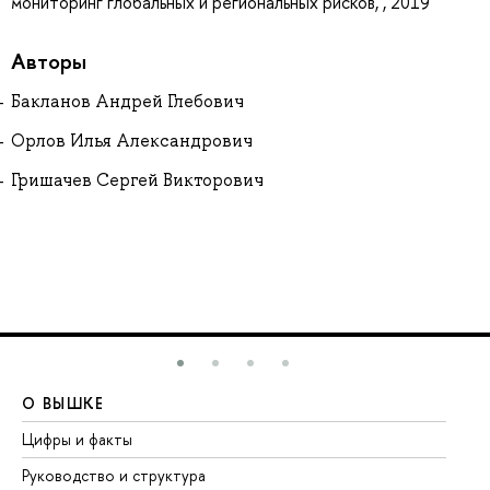
мониторинг глобальных и региональных рисков, , 2019
Авторы
Бакланов Андрей Глебович
Орлов Илья Александрович
Гришачев Сергей Викторович
О ВЫШКЕ
О
Цифры и факты
Ли
Руководство и структура
До