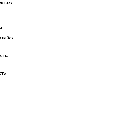
ования
и
вшейся
сть,
ть,