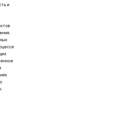
сть и
а
ектов
ения.
нных
роцессе
щих
венное
в
тиях
ую
к