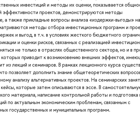
твенных инвестиций и методы их оценки, показывается общно
ой эффективности проектов, демонстрируются методы
е, а также прикладные вопросы анализа «издержки-выгоды» н
сматриваются методы отбора инвестиционных программ и про
ржек и выгод, в т.ч. в условиях жесткого бюджетного огранич
кации и оценки рисков, связанных с реализацией инвестицио
яться не только в отраслях общественного сектора, но и в п
я которых приводит к возникновению внешних эффектов, имею
т из лекций и семинаров. В рамках лекционного курса сущест
 что позволяет дополнить знание общетеоретических вопросо
ному анализу альтернативных проектов. На семинарских заня
 кейсы, которые затем описываются в эссе. В самостоятельн
ого материала, написание контрольной работы и подготовка 
аций по актуальным экономическим проблемам, связанным с
ных государственных и муниципальных программ.