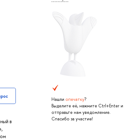
прос
Нашли
опечатку
?
Выделите её, нажмите Ctrl+Enter и
отправьте нам уведомление.
Спасибо за участие!
ный в
»,
ном