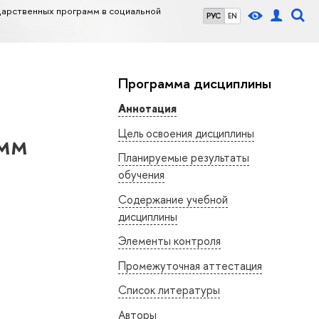
дарственных программ в социальной
РУС
EN
Программа дисциплины
Аннотация
Цель освоения дисциплины
амм
Планируемые результаты
обучения
Содержание учебной
дисциплины
Элементы контроля
Промежуточная аттестация
Список литературы
Авторы