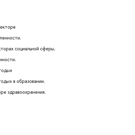
секторе
ленности.
кторах социальной сферы.
нности.
ыгоды»
оды» в образовании.
ре здравоохранения.