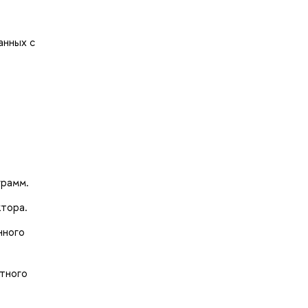
анных с
грамм.
ктора.
нного
тного