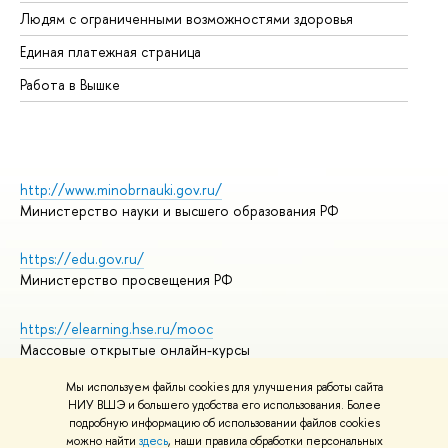
Об
Людям с ограниченными возможностями здоровья
Единая платежная страница
Работа в Вышке
http://www.minobrnauki.gov.ru/
Министерство науки и высшего образования РФ
https://edu.gov.ru/
Министерство просвещения РФ
https://elearning.hse.ru/mooc
Массовые открытые онлайн-курсы
Мы используем файлы cookies для улучшения работы сайта
НИУ ВШЭ и большего удобства его использования. Более
подробную информацию об использовании файлов cookies
© НИУ ВШЭ 1993–2026
Адреса и контакты
можно найти
здесь
, наши правила обработки персональных