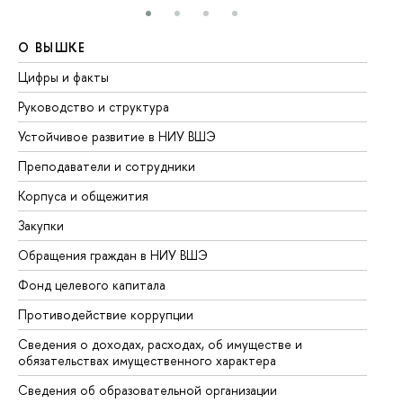
О ВЫШКЕ
О
Цифры и факты
Ли
Руководство и структура
До
Устойчивое развитие в НИУ ВШЭ
Ол
Преподаватели и сотрудники
Пр
Корпуса и общежития
Вы
Закупки
Пр
Обращения граждан в НИУ ВШЭ
Ас
Фонд целевого капитала
До
Противодействие коррупции
Це
Сведения о доходах, расходах, об имуществе и
Би
обязательствах имущественного характера
Об
Сведения об образовательной организации