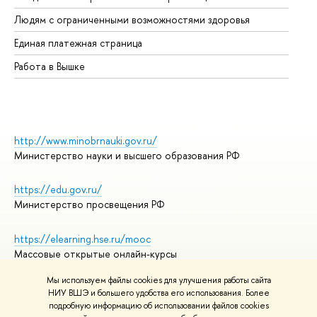
Об
Людям с ограниченными возможностями здоровья
Единая платежная страница
Работа в Вышке
http://www.minobrnauki.gov.ru/
Министерство науки и высшего образования РФ
https://edu.gov.ru/
Министерство просвещения РФ
https://elearning.hse.ru/mooc
Массовые открытые онлайн-курсы
Мы используем файлы cookies для улучшения работы сайта
НИУ ВШЭ и большего удобства его использования. Более
подробную информацию об использовании файлов cookies
© НИУ ВШЭ 1993–2026
Адреса и контакты