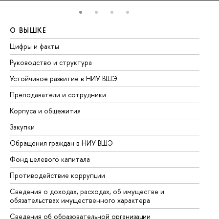
О ВЫШКЕ
О
Цифры и факты
Ли
Руководство и структура
До
Устойчивое развитие в НИУ ВШЭ
Ол
Преподаватели и сотрудники
Пр
Корпуса и общежития
Вы
Закупки
Пр
Обращения граждан в НИУ ВШЭ
Ас
Фонд целевого капитала
До
Противодействие коррупции
Це
Сведения о доходах, расходах, об имуществе и
Би
обязательствах имущественного характера
Об
Сведения об образовательной организации