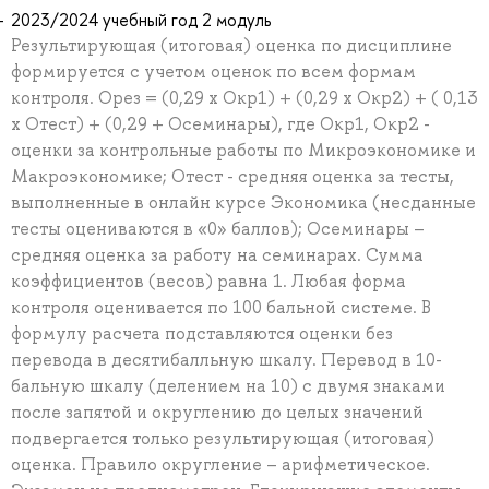
2023/2024 учебный год 2 модуль
Результирующая (итоговая) оценка по дисциплине
формируется с учетом оценок по всем формам
контроля. Орез = (0,29 х Окр1) + (0,29 х Окр2) + ( 0,13
х Отест) + (0,29 + Осеминары), где Окр1, Окр2 -
оценки за контрольные работы по Микроэкономике и
Макроэкономике; Отест - средняя оценка за тесты,
выполненные в онлайн курсе Экономика (несданные
тесты оцениваются в «0» баллов); Осеминары –
средняя оценка за работу на семинарах. Сумма
коэффициентов (весов) равна 1. Любая форма
контроля оценивается по 100 бальной системе. В
формулу расчета подставляются оценки без
перевода в десятибалльную шкалу. Перевод в 10-
бальную шкалу (делением на 10) с двумя знаками
после запятой и округлению до целых значений
подвергается только результирующая (итоговая)
оценка. Правило округление – арифметическое.