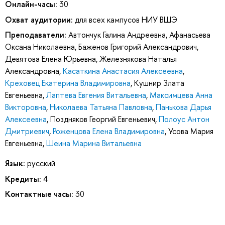
Онлайн-часы:
30
Охват аудитории:
для всех кампусов НИУ ВШЭ
Преподаватели:
Автончук Галина Андреевна
,
Афанасьева
Оксана Николаевна
,
Баженов Григорий Александрович
,
Девятова Елена Юрьевна
,
Железнякова Наталья
Александровна
,
Касаткина Анастасия Алексеевна
,
Креховец Екатерина Владимировна
,
Кушнир Злата
Евгеньевна
,
Лаптева Евгения Витальевна
,
Максимцева Анна
Викторовна
,
Николаева Татьяна Павловна
,
Панькова Дарья
Алексеевна
,
Поздняков Георгий Евгеньевич
,
Полоус Антон
Дмитриевич
,
Роженцова Елена Владимировна
,
Усова Мария
Евгеньевна
,
Шеина Марина Витальевна
Язык:
русский
Кредиты:
4
Контактные часы:
30