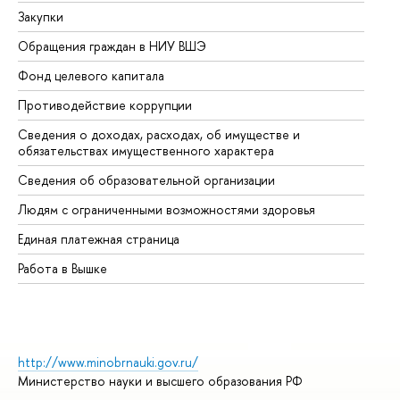
Закупки
Пр
Обращения граждан в НИУ ВШЭ
Ас
Фонд целевого капитала
До
Противодействие коррупции
Це
Сведения о доходах, расходах, об имуществе и
Би
обязательствах имущественного характера
Об
Сведения об образовательной организации
Об
Людям с ограниченными возможностями здоровья
Единая платежная страница
Работа в Вышке
http://www.minobrnauki.gov.ru/
Министерство науки и высшего образования РФ