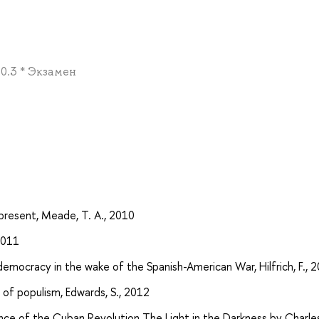
 0.3 * Экзамен
а
present, Meade, T. A., 2010
2011
emocracy in the wake of the Spanish-American War, Hilfrich, F., 
 of populism, Edwards, S., 2012
ance of the Cuban Revolution The Light in the Darkness by Charle