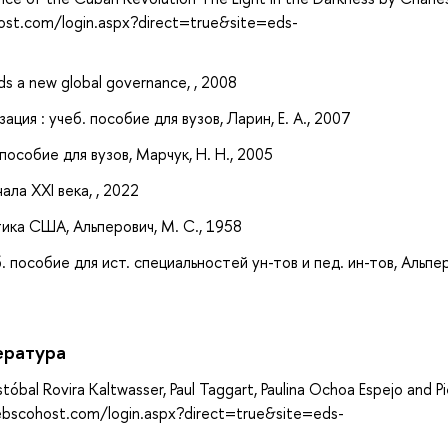
ost.com/login.aspx?direct=true&site=eds-
s a new global governance, , 2008
ия : учеб. пособие для вузов, Ларин, Е. А., 2007
пособие для вузов, Марчук, Н. Н., 2005
ла XXI века, , 2022
ика США, Альперович, М. С., 1958
 пособие для ист. специальностей ун-тов и пед. ин-тов, Альпер
ература
́bal Rovira Kaltwasser, Paul Taggart, Paulina Ochoa Espejo and Pi
.ebscohost.com/login.aspx?direct=true&site=eds-