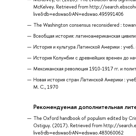
McKelvey. Retrieved from http://search.ebscoh
live&db=edswao&AN=edswao.495991406
The Washington consensus reconsidered : toward
Всеобщая история: латиноамериканская цивилизац
История и культура Латинской Америки : учеб. 
История Колумбии с древнейших времен до нача
Мексиканская революция 1910-1917 гг. и полит
Новая история стран Латинской Америки : учеб.
М. С., 1970
Рекомендуемая дополнительная лит
The Oxford handbook of populism edited by Cristo
Ostiguy. (2017). Retrieved from http://search
live&db=edswao&AN=edswao.483060062