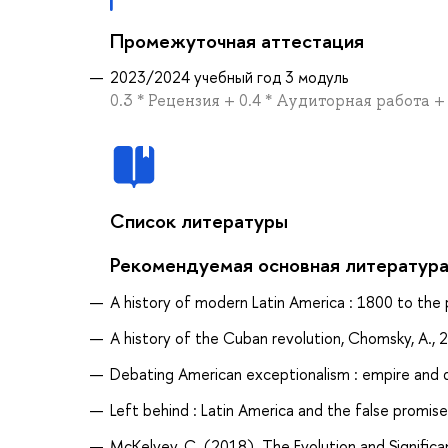
Промежуточная аттестация
2023/2024 учебный год 3 модуль
0.3 * Рецензия + 0.4 * Аудиторная работа +
Список литературы
Рекомендуемая основная литератур
A history of modern Latin America : 1800 to the 
A history of the Cuban revolution, Chomsky, A., 
Debating American exceptionalism : empire and d
Left behind : Latin America and the false promise
McKelvey, C. (2018). The Evolution and Signific