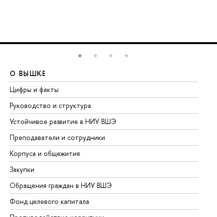
О ВЫШКЕ
О
Цифры и факты
Ли
Руководство и структура
До
Устойчивое развитие в НИУ ВШЭ
Ол
Преподаватели и сотрудники
Пр
Корпуса и общежития
Вы
Закупки
Пр
Обращения граждан в НИУ ВШЭ
Ас
Фонд целевого капитала
До