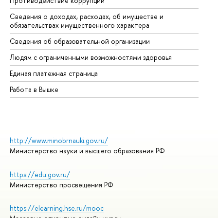
Противодействие коррупции
Це
Сведения о доходах, расходах, об имуществе и
Би
обязательствах имущественного характера
Об
Сведения об образовательной организации
Об
Людям с ограниченными возможностями здоровья
Единая платежная страница
Работа в Вышке
http://www.minobrnauki.gov.ru/
Министерство науки и высшего образования РФ
https://edu.gov.ru/
Министерство просвещения РФ
https://elearning.hse.ru/mooc