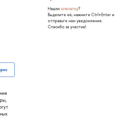
Нашли
опечатку
?
Выделите её, нажмите Ctrl+Enter и
отправьте нам уведомление.
Спасибо за участие!
прос
ение
ры,
огут
ьных