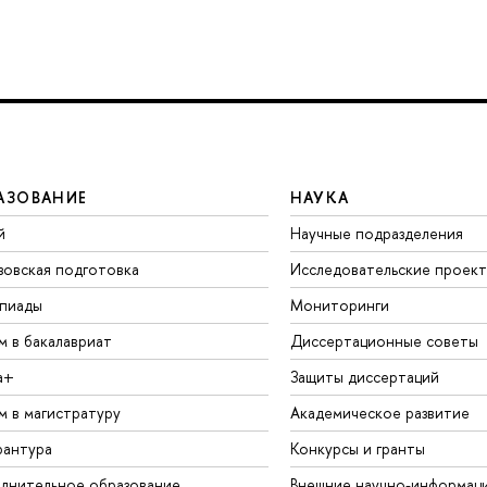
АЗОВАНИЕ
НАУКА
й
Научные подразделения
зовская подготовка
Исследовательские проек
пиады
Мониторинги
м в бакалавриат
Диссертационные советы
а+
Защиты диссертаций
м в магистратуру
Академическое развитие
рантура
Конкурсы и гранты
лнительное образование
Внешние научно-информац