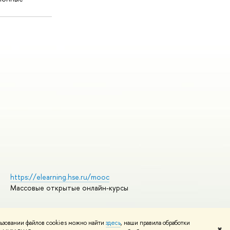
https://elearning.hse.ru/mooc
Массовые открытые онлайн-курсы
ьзовании файлов cookies можно найти
здесь
, наши правила обработки
Редактору
✖