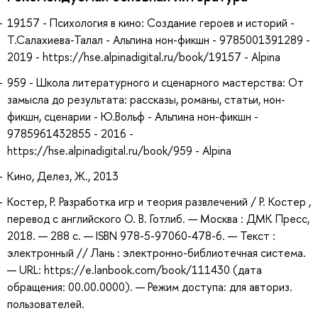
19157 - Психология в кино: Создание героев и историй -
Т.Салахиева-Талал - Альпина нон-фикшн - 9785001391289 -
2019 - https://hse.alpinadigital.ru/book/19157 - Alpina
959 - Школа литературного и сценарного мастерства: От
замысла до результата: рассказы, романы, статьи, нон-
фикшн, сценарии - Ю.Вольф - Альпина нон-фикшн -
9785961432855 - 2016 -
https://hse.alpinadigital.ru/book/959 - Alpina
Кино, Делез, Ж., 2013
Костер, Р. Разработка игр и теория развлечений / Р. Костер ,
перевод с английского О. В. Готлиб. — Москва : ДМК Пресс,
2018. — 288 с. — ISBN 978-5-97060-478-6. — Текст :
электронный // Лань : электронно-библиотечная система.
— URL: https://e.lanbook.com/book/111430 (дата
обращения: 00.00.0000). — Режим доступа: для авториз.
пользователей.