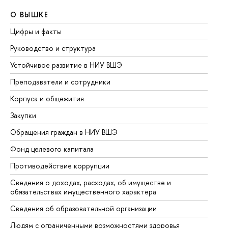
О ВЫШКЕ
О
Цифры и факты
Ли
Руководство и структура
До
Устойчивое развитие в НИУ ВШЭ
Ол
Преподаватели и сотрудники
Пр
Корпуса и общежития
Вы
Закупки
Пр
Обращения граждан в НИУ ВШЭ
Ас
Фонд целевого капитала
До
Противодействие коррупции
Це
Сведения о доходах, расходах, об имуществе и
Би
обязательствах имущественного характера
Об
Сведения об образовательной организации
Об
Людям с ограниченными возможностями здоровья