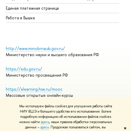
Единая платежная страница
Работа в Вышке
http://www.minobrnauki.gov.ru/
Министерство науки и высшего образования РФ
https://edu.gov.ru/
Министерство просвещения РФ
https://elearning.hse.ru/mooc
Массовые открытые онлайн-курсы
Мы используем файлы cookies для улучшения работы сайта
НИУ ВШЭ и большего удобства его использования. Более
подробную информацию об использовании файлов cookies
© НИУ ВШЭ 1993–2026
Адреса и контакты
можно найти
здесь
, наши правила обработки персональных
Условия использования материалов
данных –
здесь
. Продолжая пользоваться сайтом, вы
✖