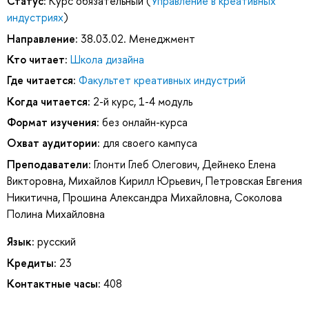
Статус:
Курс обязательный (
Управление в креативных
индустриях
)
Направление:
38.03.02. Менеджмент
Кто читает:
Школа дизайна
Где читается:
Факультет креативных индустрий
Когда читается:
2-й курс, 1-4 модуль
Формат изучения:
без онлайн-курса
Охват аудитории:
для своего кампуса
Преподаватели:
Глонти Глеб Олегович
,
Дейнеко Елена
Викторовна
,
Михайлов Кирилл Юрьевич
,
Петровская Евгения
Никитична
,
Прошина Александра Михайловна
,
Соколова
Полина Михайловна
Язык:
русский
Кредиты:
23
Контактные часы:
408