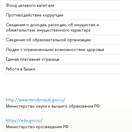
Фонд целевого капитала
До
Противодействие коррупции
Це
Сведения о доходах, расходах, об имуществе и
Би
обязательствах имущественного характера
Об
Сведения об образовательной организации
Об
Людям с ограниченными возможностями здоровья
Единая платежная страница
Работа в Вышке
http://www.minobrnauki.gov.ru/
Министерство науки и высшего образования РФ
https://edu.gov.ru/
Министерство просвещения РФ