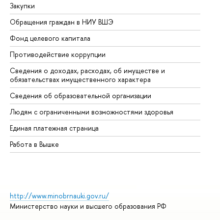
Закупки
Пр
Обращения граждан в НИУ ВШЭ
Ас
Фонд целевого капитала
До
Противодействие коррупции
Це
Сведения о доходах, расходах, об имуществе и
Би
обязательствах имущественного характера
Об
Сведения об образовательной организации
Об
Людям с ограниченными возможностями здоровья
Единая платежная страница
Работа в Вышке
http://www.minobrnauki.gov.ru/
Министерство науки и высшего образования РФ