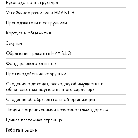
Руководство и структура
До
Устойчивое развитие в НИУ ВШЭ
Ол
Преподаватели и сотрудники
Пр
Корпуса и общежития
Вы
Закупки
Пр
Обращения граждан в НИУ ВШЭ
Ас
Фонд целевого капитала
До
Противодействие коррупции
Це
Сведения о доходах, расходах, об имуществе и
Би
обязательствах имущественного характера
Об
Сведения об образовательной организации
Об
Людям с ограниченными возможностями здоровья
Единая платежная страница
Работа в Вышке