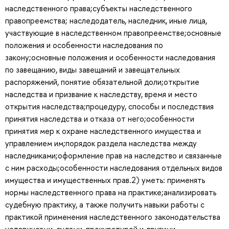
наследственного права;субъекты наследственного
правопреемства; наследодатель, наследник, иные лица,
участвующие в наследственном правопреемстве;основные
положения и особенности наследования по
закону;основные положения и особенности наследования
по завещанию, виды завещаний и завещательных
распоряжений, понятие обязательной доли;открытие
наследства и призвание к наследству, время и место
открытия наследства;процедуру, способы и последствия
принятия наследства и отказа от него;особенности
принятия мер к охране наследственного имущества и
управлением им;порядок раздела наследства между
наследниками;оформление прав на наследство и связанные
с ним расходы;особенности наследования отдельных видов
имущества и имущественных прав.2) уметь: применять
нормы наследственного права на практике;анализировать
судебную практику, а также получить навыки работы с
практикой применения наследственного законодательства
нотариусами, судами, прокуратурой и другими