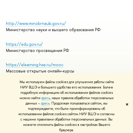
http://www.minobrnauki.gov.ru/
Министерство науки и высшего образования РФ
https://edu.gov.ru/
Министерство просвещения РФ
https://elearning.hse.ru/mooc
Массовые открытые онлайн-курсы
Мы используем файлы cookies для улучшения работы сайта
НИУ ВШЭ и большего удобства его использования. Более
подробную информацию об использовании файлов cookies
© НИУ ВШЭ 1993–2026
Адреса и контакты
можно найти
здесь
, наши правила обработки персональных
Условия использования материалов
данных –
здесь
. Продолжая пользоваться сайтом, вы
✖
подтверждаете, что были проинформированы об
Политика конфиденциальности
использовании файлов cookies сайтом НИУ ВШЭ и согласны
Правила применения рекомендательных технологий в НИУ ВШЭ
с нашими правилами обработки персональных данных. Вы
Карта сайта
можете отключить файлы cookies в настройках Вашего
браузера.
Редактору