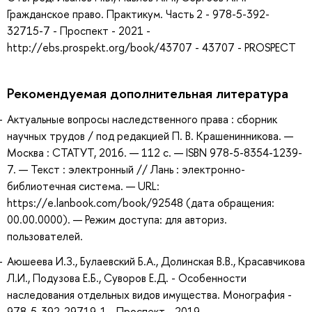
Гражданское право. Практикум. Часть 2 - 978-5-392-
32715-7 - Проспект - 2021 -
http://ebs.prospekt.org/book/43707 - 43707 - PROSPECT
Рекомендуемая дополнительная литература
Актуальные вопросы наследственного права : сборник
научных трудов / под редакцией П. В. Крашенинникова. —
Москва : СТАТУТ, 2016. — 112 с. — ISBN 978-5-8354-1239-
7. — Текст : электронный // Лань : электронно-
библиотечная система. — URL:
https://e.lanbook.com/book/92548 (дата обращения:
00.00.0000). — Режим доступа: для авториз.
пользователей.
Аюшеева И.З., Булаевский Б.А., Долинская В.В., Красавчикова
Л.И., Подузова Е.Б., Суворов Е.Д. - Особенности
наследования отдельных видов имущества. Монография -
978-5-392-29719-1 - Проспект - 2019 -