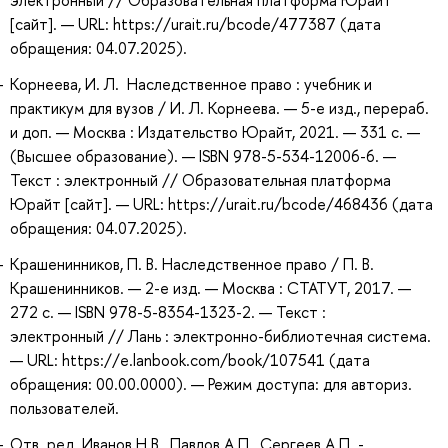
электронный // Образовательная платформа Юрайт
[сайт]. — URL: https://urait.ru/bcode/477387 (дата
обращения: 04.07.2025).
Корнеева, И. Л. Наследственное право : учебник и
практикум для вузов / И. Л. Корнеева. — 5-е изд., перераб.
и доп. — Москва : Издательство Юрайт, 2021. — 331 с. —
(Высшее образование). — ISBN 978-5-534-12006-6. —
Текст : электронный // Образовательная платформа
Юрайт [сайт]. — URL: https://urait.ru/bcode/468436 (дата
обращения: 04.07.2025).
Крашенинников, П. В. Наследственное право / П. В.
Крашенинников. — 2-е изд. — Москва : СТАТУТ, 2017. —
272 с. — ISBN 978-5-8354-1323-2. — Текст :
электронный // Лань : электронно-библиотечная система.
— URL: https://e.lanbook.com/book/107541 (дата
обращения: 00.00.0000). — Режим доступа: для авториз.
пользователей.
Отв. ред. Иванов Н.В., Павлов А.П., Сергеев А.П. -