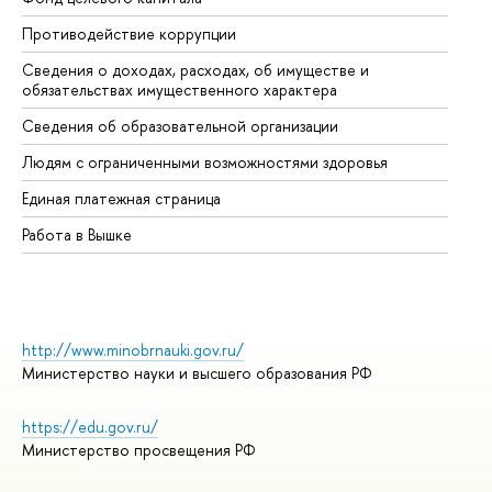
Противодействие коррупции
Це
Сведения о доходах, расходах, об имуществе и
Би
обязательствах имущественного характера
Об
Сведения об образовательной организации
Об
Людям с ограниченными возможностями здоровья
Единая платежная страница
Работа в Вышке
http://www.minobrnauki.gov.ru/
Министерство науки и высшего образования РФ
https://edu.gov.ru/
Министерство просвещения РФ