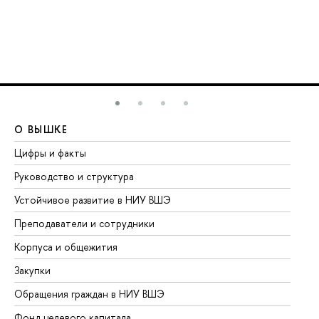
О ВЫШКЕ
О
Цифры и факты
Ли
Руководство и структура
До
Устойчивое развитие в НИУ ВШЭ
Ол
Преподаватели и сотрудники
Пр
Корпуса и общежития
Вы
Закупки
Пр
Обращения граждан в НИУ ВШЭ
Ас
Фонд целевого капитала
До