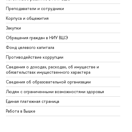
Преподаватели и сотрудники
Пр
Корпуса и общежития
Вы
Закупки
Пр
Обращения граждан в НИУ ВШЭ
Ас
Фонд целевого капитала
До
Противодействие коррупции
Це
Сведения о доходах, расходах, об имуществе и
Би
обязательствах имущественного характера
Об
Сведения об образовательной организации
Об
Людям с ограниченными возможностями здоровья
Единая платежная страница
Работа в Вышке