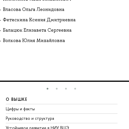
Власова Ольга Леонидовна
Фетискина Ксения Дмитриевна
Балацюк Елизавета Сергеевна
Волкова Юлия Михайловна
О ВЫШКЕ
О
Цифры и факты
Ли
Руководство и структура
До
Устойчивое развитие в НИУ ВШЭ
Ол