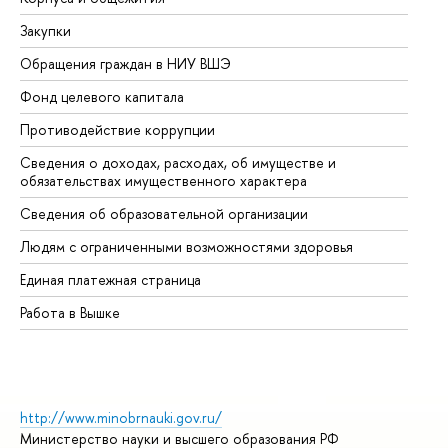
Закупки
Пр
Обращения граждан в НИУ ВШЭ
Ас
Фонд целевого капитала
До
Противодействие коррупции
Це
Сведения о доходах, расходах, об имуществе и
Би
обязательствах имущественного характера
Об
Сведения об образовательной организации
Об
Людям с ограниченными возможностями здоровья
Единая платежная страница
Работа в Вышке
http://www.minobrnauki.gov.ru/
Министерство науки и высшего образования РФ