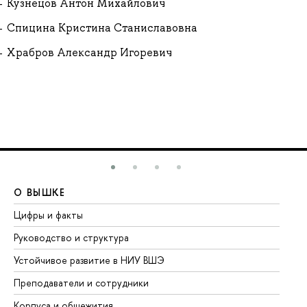
Кузнецов Антон Михайлович
Спицина Кристина Станиславовна
Храбров Александр Игоревич
О ВЫШКЕ
О
Цифры и факты
Ли
Руководство и структура
До
Устойчивое развитие в НИУ ВШЭ
Ол
Преподаватели и сотрудники
Пр
Корпуса и общежития
Вы