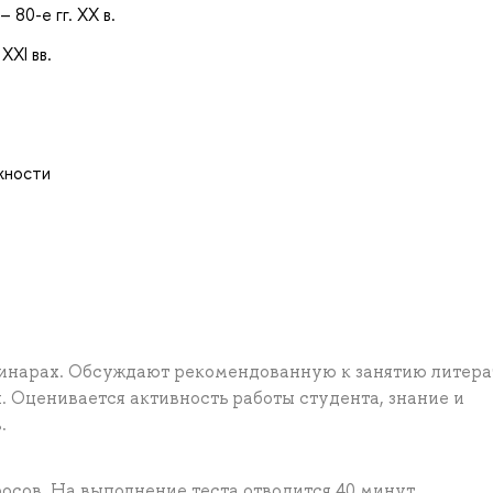
 80-е гг. XX в.
XXI вв.
жности
инарах. Обсуждают рекомендованную к занятию литера
 Оценивается активность работы студента, знание и
.
росов. На выполнение теста отводится 40 минут.