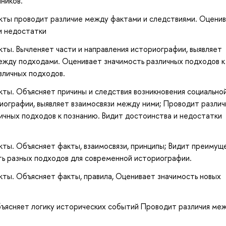
ников.
акты проводит различие между фактами и следствиями. Оцени
и недостатки
кты. Вычленяет части и направления историографии, выявляет
ежду подходами. Оценивает значимость различных подходов к
зличных подходов.
кты. Объясняет причины и следствия возникновения социально
риографии, выявляет взаимосвязи между ними; Проводит различ
чных подходов к познанию. Видит достоинства и недостатки
кты. Объясняет факты, взаимосвязи, принципы; Видит преимущ
ть разных подходов для современной историографии.
кты. Объясняет факты, правила, Оценивает значимость новых
бъясняет логику исторических событий Проводит различия ме