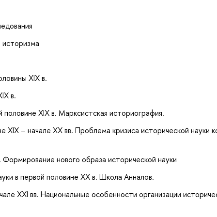
ледования
е историзма
ловины XIX в.
IX в.
й половине XIX в. Марксистская историография.
не XIX – начале XX вв. Проблема кризиса исторической науки к
г. Формирование нового образа исторической науки
уки в первой половине ХХ в. Школа Анналов.
чале ХХI вв. Национальные особенности организации историче