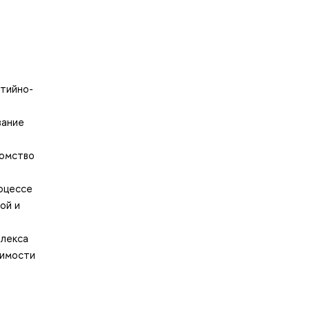
ятийно-
вание
комство
оцессе
ой и
плекса
симости