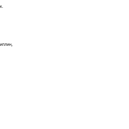
х.
иплин,