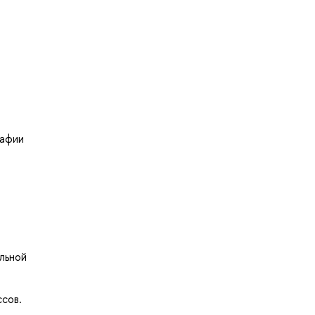
рафии
льной
сов.