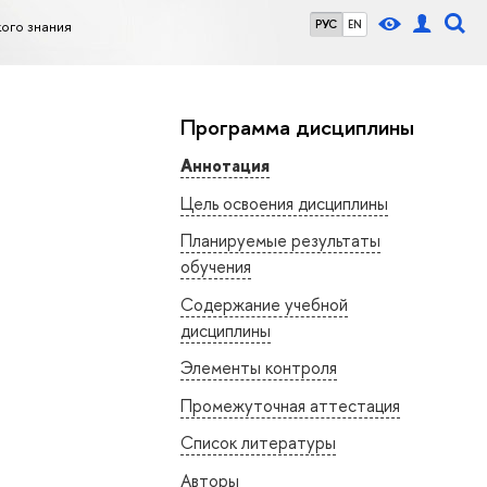
ого знания
РУС
EN
Программа дисциплины
Аннотация
Цель освоения дисциплины
Планируемые результаты
обучения
Содержание учебной
дисциплины
Элементы контроля
Промежуточная аттестация
Список литературы
Авторы