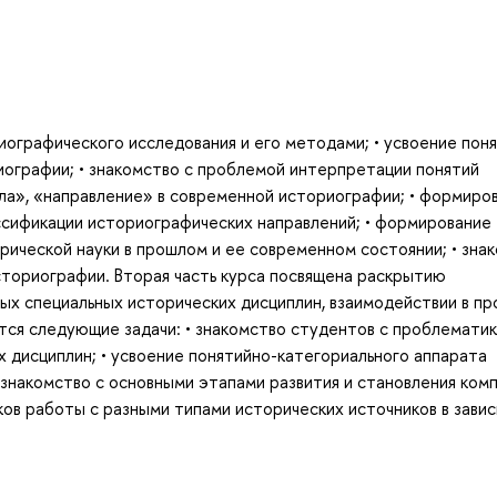
ографического исследования и его методами; • усвоение пон
ографии; • знакомство с проблемой интерпретации понятий
ла», «направление» в современной историографии; • формиро
сификации историографических направлений; • формирование
рической науки в прошлом и ее современном состоянии; • зна
ториографии. Вторая часть курса посвящена раскрытию
х специальных исторических дисциплин, взаимодействии в пр
ся следующие задачи: • знакомство студентов с проблематик
 дисциплин; • усвоение понятийно-категориального аппарата
 знакомство с основными этапами развития и становления ком
ков работы с разными типами исторических источников в зави