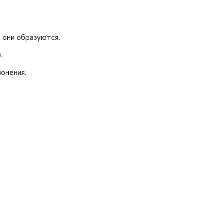
 они образуются.
.
лонения.