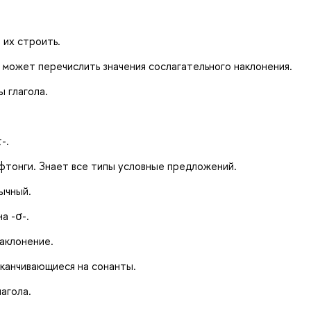
 их строить.
может перечислить значения сослагательного наклонения.
 глагола.
-.
фтонги. Знает все типы условные предложений.
ычный.
а -σ-.
аклонение.
канчивающиеся на сонанты.
агола.