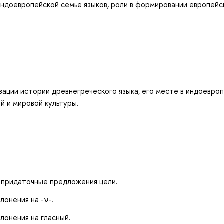
индоевропейской семье языков, роли в формировании европейс
ации истории древнегреческого языка, его месте в индоевро
й и мировой культуры.
 придаточные предложения цели.
онения на -ν-.
лонения на гласный.