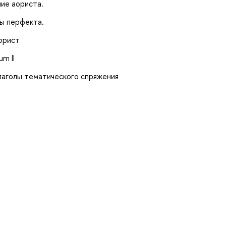
ие аориста.
ы перфекта.
орист
m II
лаголы тематического спряжения