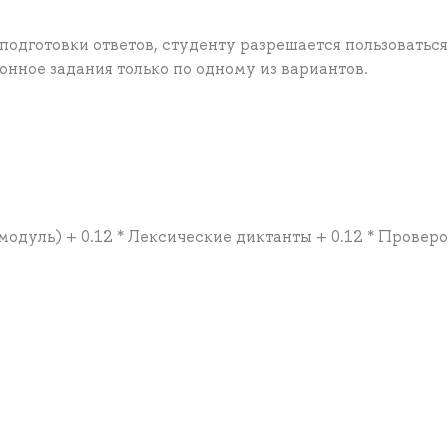
подготовки ответов, студенту разрешается пользоваться
нное задания только по одному из вариантов.
4 модуль) + 0.12 * Лексические диктанты + 0.12 * Провер
а