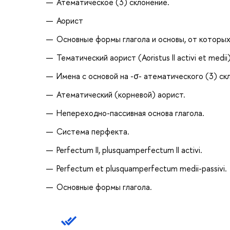
Атематическое (3) склонение.
Аорист
Основные формы глагола и основы, от которых
Тематический аорист (Aoristus II activi et medii)
Имена с основой на -σ- атематического (3) ск
Атематический (корневой) аорист.
Непереходно-пассивная основа глагола.
Система перфекта.
Perfectum II, plusquamperfectum II activi.
Perfectum et plusquamperfectum medii-passivi.
Основные формы глагола.