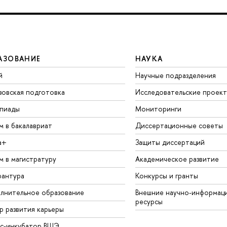
АЗОВАНИЕ
НАУКА
й
Научные подразделения
зовская подготовка
Исследовательские проек
пиады
Мониторинги
м в бакалавриат
Диссертационные советы
а+
Защиты диссертаций
м в магистратуру
Академическое развитие
рантура
Конкурсы и гранты
лнительное образование
Внешние научно-информац
ресурсы
р развития карьеры
ес-инкубатор ВШЭ