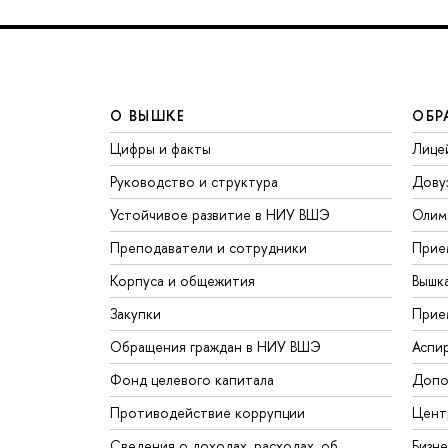
О ВЫШКЕ
ОБР
Цифры и факты
Лице
Руководство и структура
Дову
Устойчивое развитие в НИУ ВШЭ
Олим
Преподаватели и сотрудники
Прие
Корпуса и общежития
Вышк
Закупки
Прие
Обращения граждан в НИУ ВШЭ
Аспи
Фонд целевого капитала
Допо
Противодействие коррупции
Цент
Сведения о доходах, расходах, об
Бизн