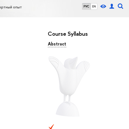
пертный опыт
РУС
EN
Course Syllabus
Abstract