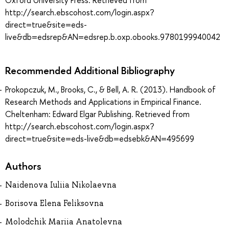
Oxford University Press. Retrieved from
http://search.ebscohost.com/login.aspx?
direct=true&site=eds-
live&db=edsrep&AN=edsrep.b.oxp.obooks.9780199940042
Recommended Additional Bibliography
Prokopczuk, M., Brooks, C., & Bell, A. R. (2013). Handbook of
Research Methods and Applications in Empirical Finance.
Cheltenham: Edward Elgar Publishing. Retrieved from
http://search.ebscohost.com/login.aspx?
direct=true&site=eds-live&db=edsebk&AN=495699
Authors
Naidenova Iuliia Nikolaevna
Borisova Elena Feliksovna
Molodchik Mariia Anatolevna