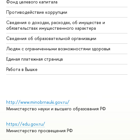
Фонд целевого капитала
До
Противодействие коррупции
Це
Сведения о доходах, расходах, об имуществе и
Би
обязательствах имущественного характера
Об
Сведения об образовательной организации
Об
Людям с ограниченными возможностями здоровья
Единая платежная страница
Работа в Вышке
http://www.minobrnauki.gov.ru/
Министерство науки и высшего образования РФ
https://edu.gov.ru/
Министерство просвещения РФ