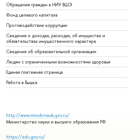
Обращения граждан в НИУ ВШЭ
Ас
Фонд целевого капитала
До
Противодействие коррупции
Це
Сведения о доходах, расходах, об имуществе и
Би
обязательствах имущественного характера
Об
Сведения об образовательной организации
Об
Людям с ограниченными возможностями здоровья
Единая платежная страница
Работа в Вышке
http://www.minobrnauki.gov.ru/
Министерство науки и высшего образования РФ
https://edu.gov.ru/