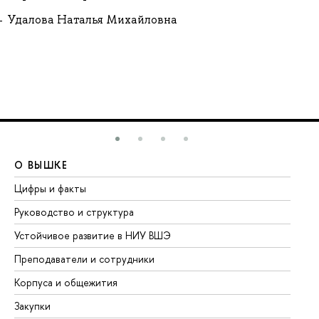
Удалова Наталья Михайловна
О ВЫШКЕ
О
Цифры и факты
Ли
Руководство и структура
До
Устойчивое развитие в НИУ ВШЭ
Ол
Преподаватели и сотрудники
Пр
Корпуса и общежития
Вы
Закупки
Пр