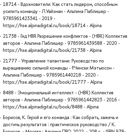
18714 - Вдохновители: Как стать лидером, способным
усилить команду - Л.Уайзман - Альпина Паблишер -
9785961423341 - 2019 -
https://hse.alpinadigital.ru/book/18714 - Alpina
21738 - Гид HBR Разрешение конфликтов - (HBR) Коллектив
авторов - Альпина Паблишер - 9785961439588 - 2020 -
https://hse.alpinadigital.ru/book/21738 - Alpina
21777 - Управление талантами: Руководство по
выращиванию сильной команды - Р.Чински Мэтьюсон -
Альпина Паблишер - 9785961440218 - 2020 -
https://hse.alpinadigital.ru/book/21777 - Alpina
8488 - Эмоциональный интеллект - (HBR) Коллектив
авторов - Альпина Паблишер - 9785961442823 - 2016 -
https://hse.alpinadigital.ru/book/8488 - Alpina
Борисов, К. Герой и его команда : Как собрать, зажечь и
достичь результатов : практическое руководство / К.
Борисов. - Москва : Альпина ПРО, 2022. - 208 с. - ISBN 978-