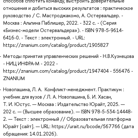
способов сплотить команду, выстроить доверительные
отношения и добиться высоких результатов : практическое
руководство / С. Мастроджакомо, А. Остервальдер. -
Москва : Альпина Паблишер, 2022. - 322 с. - (Серия
«Бизнес-модели Остервальдера»). - ISBN 978-5-9614-
6416-0. - Текст : электронный. - URL:
https://znanium.com/catalog/product/1905827
Методы принятия управленческих решений - Н.В.Кузнецова
- НИЦ ИНФРА-М - 2022 -
https://znanium.com/catalog/product/1947404 - 556476 -
ZNANIUM
Новопашина, Л. А. Конфликт-менеджмент. Практикум :
учебник для вузов / Л. А. Новопашина, Б. И. Хасан,
Т. И. Юстус. — Москва : Издательство Юрайт, 2025. —
202 с. — (Высшее образование). — ISBN 978-5-534-14448-
2. — Текст : электронный // Образовательная платформа
Юрайт [сайт]. — URL: https://urait.ru/bcode/567766 (дата
обращения: 14.01.2026).