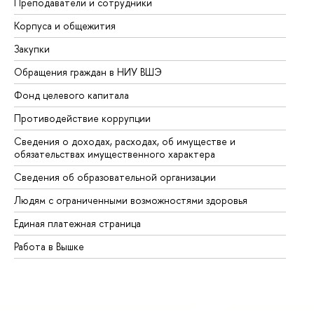
Преподаватели и сотрудники
Пр
Корпуса и общежития
Вы
Закупки
Пр
Обращения граждан в НИУ ВШЭ
Ас
Фонд целевого капитала
До
Противодействие коррупции
Це
Сведения о доходах, расходах, об имуществе и
Би
обязательствах имущественного характера
Об
Сведения об образовательной организации
Об
Людям с ограниченными возможностями здоровья
Единая платежная страница
Работа в Вышке