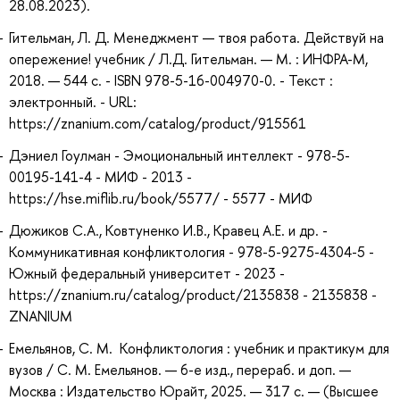
28.08.2023).
Гительман, Л. Д. Менеджмент — твоя работа. Действуй на
опережение! учебник / Л.Д. Гительман. — М. : ИНФРА-М,
2018. — 544 с. - ISBN 978-5-16-004970-0. - Текст :
электронный. - URL:
https://znanium.com/catalog/product/915561
Дэниел Гоулман - Эмоциональный интеллект - 978-5-
00195-141-4 - МИФ - 2013 -
https://hse.miflib.ru/book/5577/ - 5577 - МИФ
Дюжиков С.А., Ковтуненко И.В., Кравец А.Е. и др. -
Коммуникативная конфликтология - 978-5-9275-4304-5 -
Южный федеральный университет - 2023 -
https://znanium.ru/catalog/product/2135838 - 2135838 -
ZNANIUM
Емельянов, С. М. Конфликтология : учебник и практикум для
вузов / С. М. Емельянов. — 6-е изд., перераб. и доп. —
Москва : Издательство Юрайт, 2025. — 317 с. — (Высшее