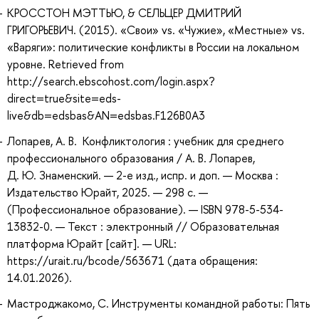
КРОССТОН МЭТТЬЮ, & СЕЛЬЦЕР ДМИТРИЙ
ГРИГОРЬЕВИЧ. (2015). «Свои» vs. «Чужие», «Местные» vs.
«Варяги»: политические конфликты в России на локальном
уровне. Retrieved from
http://search.ebscohost.com/login.aspx?
direct=true&site=eds-
live&db=edsbas&AN=edsbas.F126B0A3
Лопарев, А. В. Конфликтология : учебник для среднего
профессионального образования / А. В. Лопарев,
Д. Ю. Знаменский. — 2-е изд., испр. и доп. — Москва :
Издательство Юрайт, 2025. — 298 с. —
(Профессиональное образование). — ISBN 978-5-534-
13832-0. — Текст : электронный // Образовательная
платформа Юрайт [сайт]. — URL:
https://urait.ru/bcode/563671 (дата обращения:
14.01.2026).
Мастроджакомо, С. Инструменты командной работы: Пять