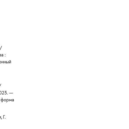
/
а :
ронный
/
2023. —
атформа
 Г.