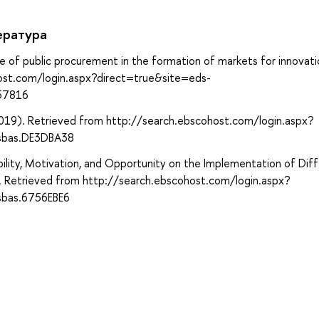
ература
e of public procurement in the formation of markets for innovati
host.com/login.aspx?direct=true&site=eds-
057816
(2019). Retrieved from http://search.ebscohost.com/login.aspx?
sbas.DE3DBA38
ility, Motivation, and Opportunity on the Implementation of Dif
). Retrieved from http://search.ebscohost.com/login.aspx?
sbas.6756EBE6