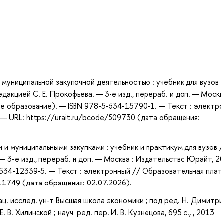
а
 муниципальной закупочной деятельностью : учебник для вузов 
 редакцией С. Е. Прокофьева. — 3-е изд., перераб. и доп. — Москв
е образование). — ISBN 978-5-534-15790-1. — Текст : элект
— URL: https://urait.ru/bcode/509730 (дата обращения:
и муниципальными закупками : учебник и практикум для вузов 
. — 3-е изд., перераб. и доп. — Москва : Издательство Юрайт, 
-534-12339-5. — Текст : электронный // Образовательная пл
511749 (дата обращения: 02.07.2026).
ц. исслед. ун-т Высшая школа экономики ; под ред. Н. Димитри,
 В. Хилинской ; науч. ред. пер. И. В. Кузнецова, 695 с., , 2013