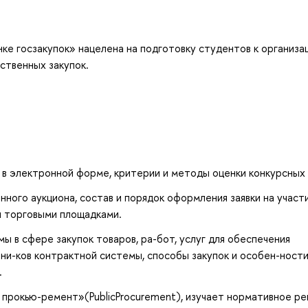
нке госзакупок» нацелена на подготовку студентов к организа
ственных закупок.
в электронной форме, критерии и методы оценки конкурсных 
ного аукциона, состав и порядок оформления заявки на участи
и торговыми площадками.
 в сфере закупок товаров, ра-бот, услуг для обеспечения
тни-ков контрактной системы, способы закупок и особен-ност
.
прокью-ремент»(PublicProcurement), изучает нормативное ре