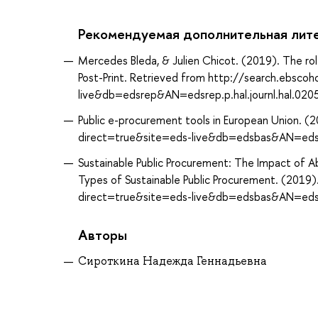
Рекомендуемая дополнительная лит
Mercedes Bleda, & Julien Chicot. (2019). The rol
Post-Print. Retrieved from http://search.ebsco
live&db=edsrep&AN=edsrep.p.hal.journl.hal.02
Public e-procurement tools in European Union. 
direct=true&site=eds-live&db=edsbas&AN=ed
Sustainable Public Procurement: The Impact of Ab
Types of Sustainable Public Procurement. (2019
direct=true&site=eds-live&db=edsbas&AN=ed
Авторы
Сироткина Надежда Геннадьевна