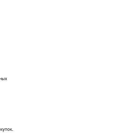
ьных
купок.