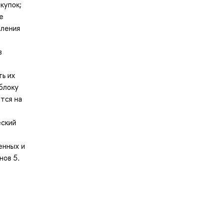
купок;
е
вления
в
ь их
блоку
тся на
еский
енных и
нов 5.