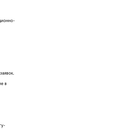
ционно-
заявок.
е в
и
гу-