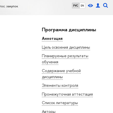
гос. закупок
РУС
EN
Программа дисциплины
Аннотация
Цель освоения дисциплины
Планируемые результаты
обучения
Содержание учебной
дисциплины
Элементы контроля
Промежуточная аттестация
Список литературы
Авторы