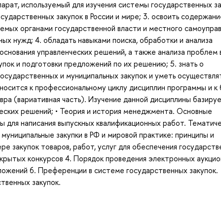
ппарат, используемый для изучения системы государственных за
осударственных закупок в России и мире; 3. освоить содержани
уемых органами государственной власти и местного самоупра
ных нужд; 4. обладать навыками поиска, обработки и анализа
основания управленческих решений, а также анализа проблем 
пок и подготовки предложений по их решению; 5. знать о
осударственных и муниципальных закупок и уметь осуществлят
носится к профессиональному циклу дисциплин программы и к 
вра (вариативная часть). Изучение данной дисциплины базируе
еских решений; • Теория и история менеджмента. Основные
ы для написания выпускных квалификационных работ. Тематич
 муниципальные закупки в РФ и мировой практике: принципы и
ре закупок товаров, работ, услуг для обеспечения государств
крытых конкурсов 4. Порядок проведения электронных аукцио
ложений 6. Преференции в системе государственных закупок.
твенных закупок.