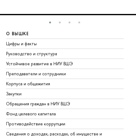
О ВЫШКЕ
О
Цифры и факты
Ли
Руководство и структура
До
Устойчивое развитие в НИУ ВШЭ
Ол
Преподаватели и сотрудники
Пр
Корпуса и общежития
Вы
Закупки
Пр
Обращения граждан в НИУ ВШЭ
Ас
Фонд целевого капитала
До
Противодействие коррупции
Це
Сведения о доходах, расходах, об имуществе и
Би