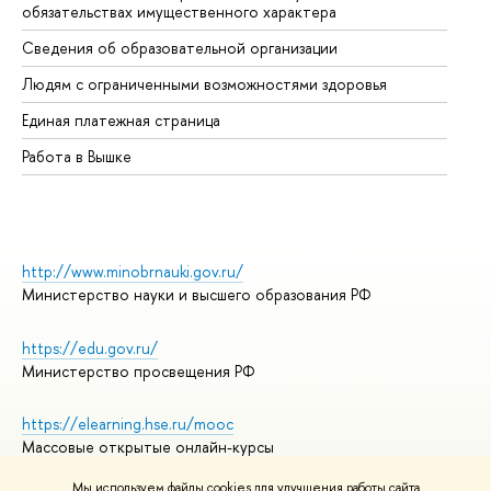
обязательствах имущественного характера
Об
Сведения об образовательной организации
Об
Людям с ограниченными возможностями здоровья
Единая платежная страница
Работа в Вышке
http://www.minobrnauki.gov.ru/
Министерство науки и высшего образования РФ
https://edu.gov.ru/
Министерство просвещения РФ
https://elearning.hse.ru/mooc
Массовые открытые онлайн-курсы
Мы используем файлы cookies для улучшения работы сайта