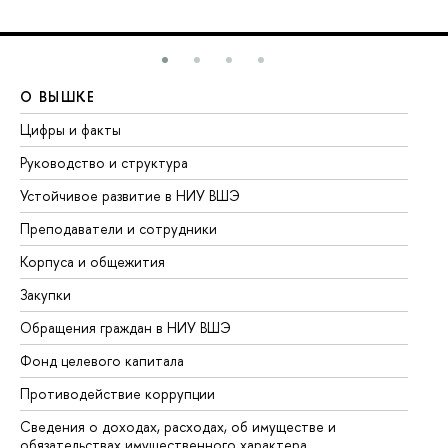
О ВЫШКЕ
О
Цифры и факты
Ли
Руководство и структура
До
Устойчивое развитие в НИУ ВШЭ
Ол
Преподаватели и сотрудники
Пр
Корпуса и общежития
Вы
Закупки
Пр
Обращения граждан в НИУ ВШЭ
Ас
Фонд целевого капитала
До
Противодействие коррупции
Це
Сведения о доходах, расходах, об имуществе и
Би
обязательствах имущественного характера